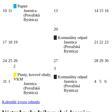
Papier
10
11
Jasenica
13
14
15
16
(Považská
Bystrica)
20
Komunálny odpad
17
18
19
Jasenica
21
22
23
(Považská
Bystrica)
24
25
26
27
28
29
30
2
3
Plasty, kovové obaly,
Komunálny odpad
VKM
31
1
Jasenica
4
5
6
Jasenica
(Považská
(Považská
Bystrica)
Bystrica)
Kalendár zvozu odpadu