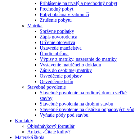
Prihlásenie na trvalý a prechodný pobyt
Prechodný pobyt
Pobyt občana v zahraničí
Zrušenie pobytu
Matrika
Správne poplatky
Zápis novorodenca
Určenie otcovstva
Uzavretie manželstva
Úmrtie občana
Výpisy z matriky, nazeranie do matriky
Vystavenie matričného dokladu
Zápis do osobitnej matriky
Osvedčenie podpisov
Osvedčenie listín
Stavebné povolenie
Stavebné povolenie na rodinný dom a veľké
stavby
Stavebné povolenia na drobnú stavbu
Stavebné povolenie na čističku odpadových vôd
Vyňatie pôdy pod stavbu
Kontakty
Objednávkový formulár
Anketa -Čítate knihy?
Materská škola