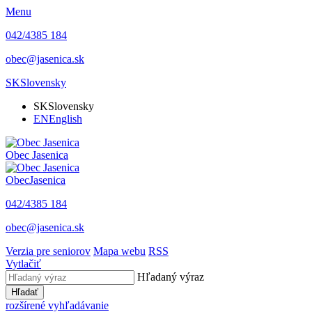
Menu
042/4385 184
obec@jasenica.sk
SK
Slovensky
SK
Slovensky
EN
English
Obec
Jasenica
Obec
Jasenica
042/4385 184
obec@jasenica.sk
Verzia pre seniorov
Mapa webu
RSS
Vytlačiť
Hľadaný výraz
Hľadať
rozšírené vyhľadávanie