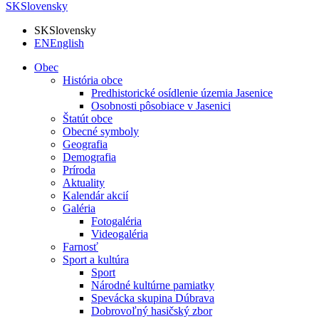
SK
Slovensky
SK
Slovensky
EN
English
Obec
História obce
Predhistorické osídlenie územia Jasenice
Osobnosti pôsobiace v Jasenici
Štatút obce
Obecné symboly
Geografia
Demografia
Príroda
Aktuality
Kalendár akcií
Galéria
Fotogaléria
Videogaléria
Farnosť
Sport a kultúra
Sport
Národné kultúrne pamiatky
Spevácka skupina Dúbrava
Dobrovoľný hasičský zbor