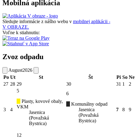
Mobilná aplikácia
Sledujte informácie z nášho webu v
mobilnej aplikácii -
V OBRAZE.
Voľne k stiahnutiu:
Zvoz odpadu
August
2026
Po
Ut
St
Št
Pi
So
Ne
27
28
29
30
31
1
2
5
6
Plasty, kovové obaly,
Komunálny odpad
VKM
3
4
Jasenica
7
8
9
Jasenica
(Považská
(Považská
Bystrica)
Bystrica)
12