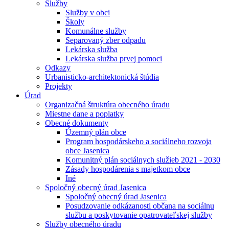
Služby
Služby v obci
Školy
Komunálne služby
Separovaný zber odpadu
Lekárska služba
Lekárska služba prvej pomoci
Odkazy
Urbanisticko-architektonická štúdia
Projekty
Úrad
Organizačná štruktúra obecného úradu
Miestne dane a poplatky
Obecné dokumenty
Územný plán obce
Program hospodárskeho a sociálneho rozvoja
obce Jasenica
Komunitný plán sociálnych služieb 2021 - 2030
Zásady hospodárenia s majetkom obce
Iné
Spoločný obecný úrad Jasenica
Spoločný obecný úrad Jasenica
Posudzovanie odkázanosti občana na sociálnu
službu a poskytovanie opatrovateľskej služby
Služby obecného úradu