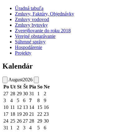
Úradná tabuľa
Zmluvy, Faktúry, Objednávky
Zmluvy vodovod
Zmluvy bytovky
Zverejňovanie do roku 2018
Verejné obstarávanie
Súhrnné správy
Hospodárenie
Projekty
Kalendár
August
2026
Po
Ut
St
Št
Pia
So
Ne
27
28
29
30
31
1
2
3
4
5
6
7
8
9
10
11
12
13
14
15
16
17
18
19
20
21
22
23
24
25
26
27
28
29
30
31
1
2
3
4
5
6