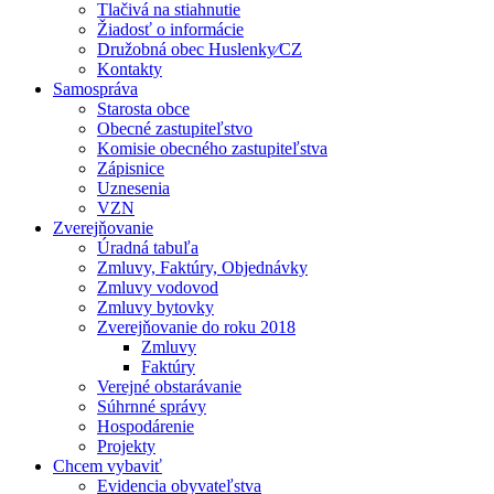
Tlačivá na stiahnutie
Žiadosť o informácie
Družobná obec Huslenky⁄CZ
Kontakty
Samospráva
Starosta obce
Obecné zastupiteľstvo
Komisie obecného zastupiteľstva
Zápisnice
Uznesenia
VZN
Zverejňovanie
Úradná tabuľa
Zmluvy, Faktúry, Objednávky
Zmluvy vodovod
Zmluvy bytovky
Zverejňovanie do roku 2018
Zmluvy
Faktúry
Verejné obstarávanie
Súhrnné správy
Hospodárenie
Projekty
Chcem vybaviť
Evidencia obyvateľstva