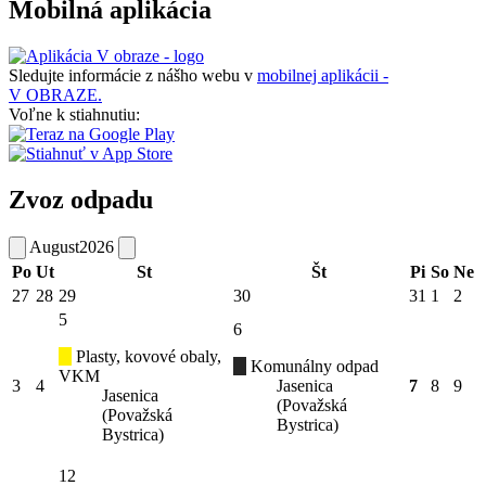
Mobilná aplikácia
Sledujte informácie z nášho webu v
mobilnej aplikácii -
V OBRAZE.
Voľne k stiahnutiu:
Zvoz odpadu
August
2026
Po
Ut
St
Št
Pi
So
Ne
27
28
29
30
31
1
2
5
6
Plasty, kovové obaly,
Komunálny odpad
VKM
3
4
Jasenica
7
8
9
Jasenica
(Považská
(Považská
Bystrica)
Bystrica)
12