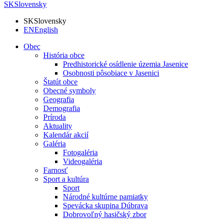
SK
Slovensky
SK
Slovensky
EN
English
Obec
História obce
Predhistorické osídlenie územia Jasenice
Osobnosti pôsobiace v Jasenici
Štatút obce
Obecné symboly
Geografia
Demografia
Príroda
Aktuality
Kalendár akcií
Galéria
Fotogaléria
Videogaléria
Farnosť
Sport a kultúra
Sport
Národné kultúrne pamiatky
Spevácka skupina Dúbrava
Dobrovoľný hasičský zbor