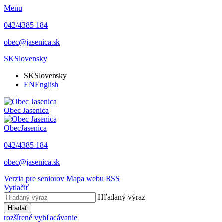
Menu
042/4385 184
obec@jasenica.sk
SK
Slovensky
SK
Slovensky
EN
English
Obec
Jasenica
Obec
Jasenica
042/4385 184
obec@jasenica.sk
Verzia pre seniorov
Mapa webu
RSS
Vytlačiť
Hľadaný výraz
Hľadať
rozšírené vyhľadávanie