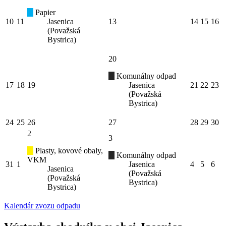
Papier
10
11
Jasenica
13
14
15
16
(Považská
Bystrica)
20
Komunálny odpad
17
18
19
Jasenica
21
22
23
(Považská
Bystrica)
24
25
26
27
28
29
30
2
3
Plasty, kovové obaly,
Komunálny odpad
VKM
31
1
Jasenica
4
5
6
Jasenica
(Považská
(Považská
Bystrica)
Bystrica)
Kalendár zvozu odpadu