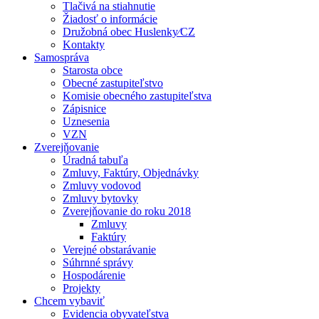
Tlačivá na stiahnutie
Žiadosť o informácie
Družobná obec Huslenky⁄CZ
Kontakty
Samospráva
Starosta obce
Obecné zastupiteľstvo
Komisie obecného zastupiteľstva
Zápisnice
Uznesenia
VZN
Zverejňovanie
Úradná tabuľa
Zmluvy, Faktúry, Objednávky
Zmluvy vodovod
Zmluvy bytovky
Zverejňovanie do roku 2018
Zmluvy
Faktúry
Verejné obstarávanie
Súhrnné správy
Hospodárenie
Projekty
Chcem vybaviť
Evidencia obyvateľstva