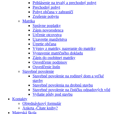
Prihlásenie na trvalý a prechodný pobyt
Prechodný pobyt
Pobyt občana v zahraničí
Zrušenie pobytu
Matrika
Správne poplatky
Zápis novorodenca
Určenie otcovstva
Uzavretie manželstva
Úmrtie občana
Výpisy z matriky, nazeranie do matriky
Vystavenie matričného dokladu
Zápis do osobitnej matriky
Osvedčenie podpisov
Osvedčenie listín
Stavebné povolenie
Stavebné povolenie na rodinný dom a veľké
stavby
Stavebné povolenia na drobnú stavbu
Stavebné povolenie na čističku odpadových vôd
Vyňatie pôdy pod stavbu
Kontakty
Objednávkový formulár
Anketa -Čítate knihy?
Materská škola