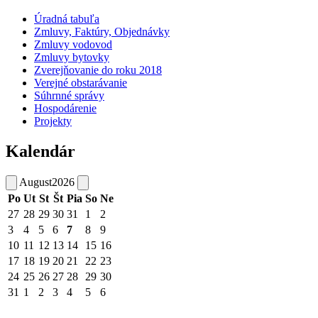
Úradná tabuľa
Zmluvy, Faktúry, Objednávky
Zmluvy vodovod
Zmluvy bytovky
Zverejňovanie do roku 2018
Verejné obstarávanie
Súhrnné správy
Hospodárenie
Projekty
Kalendár
August
2026
Po
Ut
St
Št
Pia
So
Ne
27
28
29
30
31
1
2
3
4
5
6
7
8
9
10
11
12
13
14
15
16
17
18
19
20
21
22
23
24
25
26
27
28
29
30
31
1
2
3
4
5
6