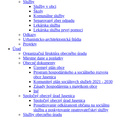
Služby
Služby v obci
Školy
Komunálne služby
Separovaný zber odpadu
Lekárska služba
Lekárska služba prvej pomoci
Odkazy
Urbanisticko-architektonická štúdia
Projekty
Úrad
Organizačná štruktúra obecného úradu
Miestne dane a poplatky
Obecné dokumenty
Územný plán obce
Program hospodárskeho a sociálneho rozvoja
obce Jasenica
Komunitný plán sociálnych služieb 2021 - 2030
Zásady hospodárenia s majetkom obce
Iné
Spoločný obecný úrad Jasenica
Spoločný obecný úrad Jasenica
Posudzovanie odkázanosti občana na sociálnu
službu a poskytovanie opatrovateľskej služby
Služby obecného úradu