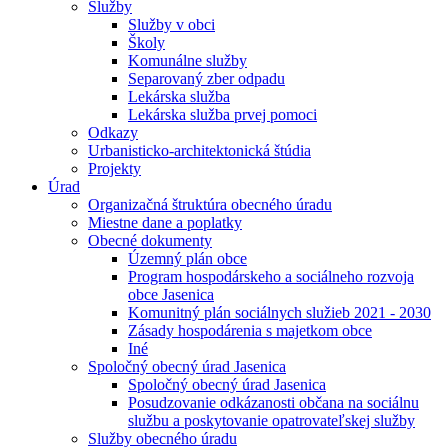
Služby
Služby v obci
Školy
Komunálne služby
Separovaný zber odpadu
Lekárska služba
Lekárska služba prvej pomoci
Odkazy
Urbanisticko-architektonická štúdia
Projekty
Úrad
Organizačná štruktúra obecného úradu
Miestne dane a poplatky
Obecné dokumenty
Územný plán obce
Program hospodárskeho a sociálneho rozvoja
obce Jasenica
Komunitný plán sociálnych služieb 2021 - 2030
Zásady hospodárenia s majetkom obce
Iné
Spoločný obecný úrad Jasenica
Spoločný obecný úrad Jasenica
Posudzovanie odkázanosti občana na sociálnu
službu a poskytovanie opatrovateľskej služby
Služby obecného úradu