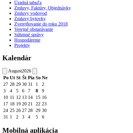
Úradná tabuľa
Zmluvy, Faktúry, Objednávky
Zmluvy vodovod
Zmluvy bytovky
Zverejňovanie do roku 2018
Verejné obstarávanie
Súhrnné správy
Hospodárenie
Projekty
Kalendár
August
2026
Po
Ut
St
Št
Pia
So
Ne
27
28
29
30
31
1
2
3
4
5
6
7
8
9
10
11
12
13
14
15
16
17
18
19
20
21
22
23
24
25
26
27
28
29
30
31
1
2
3
4
5
6
Mobilná aplikácia