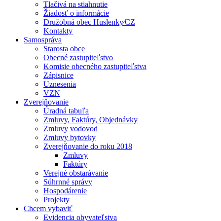
Tlačivá na stiahnutie
Žiadosť o informácie
Družobná obec Huslenky⁄CZ
Kontakty
Samospráva
Starosta obce
Obecné zastupiteľstvo
Komisie obecného zastupiteľstva
Zápisnice
Uznesenia
VZN
Zverejňovanie
Úradná tabuľa
Zmluvy, Faktúry, Objednávky
Zmluvy vodovod
Zmluvy bytovky
Zverejňovanie do roku 2018
Zmluvy
Faktúry
Verejné obstarávanie
Súhrnné správy
Hospodárenie
Projekty
Chcem vybaviť
Evidencia obyvateľstva