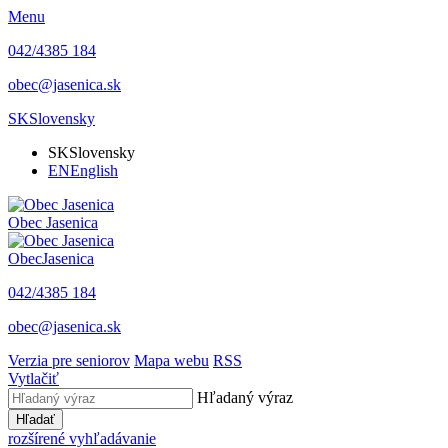
Menu
042/4385 184
obec@jasenica.sk
SK
Slovensky
SK
Slovensky
EN
English
Obec
Jasenica
Obec
Jasenica
042/4385 184
obec@jasenica.sk
Verzia pre seniorov
Mapa webu
RSS
Vytlačiť
Hľadaný výraz
Hľadať
rozšírené vyhľadávanie