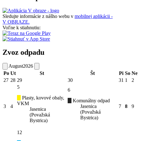
Sledujte informácie z nášho webu v
mobilnej aplikácii -
V OBRAZE.
Voľne k stiahnutiu:
Zvoz odpadu
August
2026
Po
Ut
St
Št
Pi
So
Ne
27
28
29
30
31
1
2
5
6
Plasty, kovové obaly,
Komunálny odpad
VKM
3
4
Jasenica
7
8
9
Jasenica
(Považská
(Považská
Bystrica)
Bystrica)
12