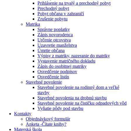
Prihlásenie na trvalý a prechodný pobyt
Prechodný pobyt
Pobyt občana v zahraničí
Zrušenie pobytu
Matrika
Správne poplatky
Zápis novorodenca
Určenie otcovstva
Uzavretie manželstva
Úmrtie občana
Výpisy z matriky, nazeranie do matriky
Vystavenie matričného dokladu
Zápis do osobitnej matriky
Osvedčenie podpisov
Osvedčenie listín
Stavebné povolenie
Stavebné povolenie na rodinný dom a veľké
stavby
Stavebné povolenia na drobnú stavbu
Stavebné povolenie na čističku odpadových vôd
Vyňatie pôdy pod stavbu
Kontakty
Objednávkový formulár
Anketa -Čítate knihy?
Materská škola