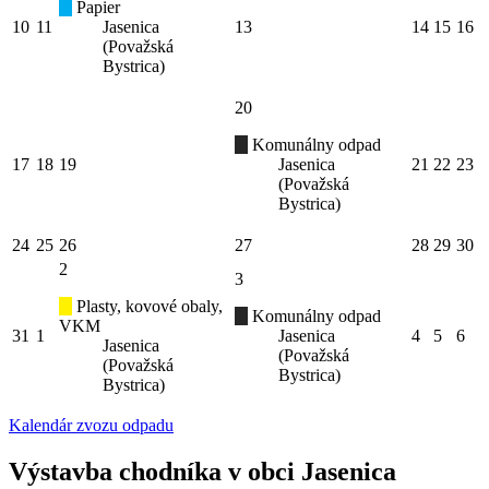
Papier
10
11
Jasenica
13
14
15
16
(Považská
Bystrica)
20
Komunálny odpad
17
18
19
Jasenica
21
22
23
(Považská
Bystrica)
24
25
26
27
28
29
30
2
3
Plasty, kovové obaly,
Komunálny odpad
VKM
31
1
Jasenica
4
5
6
Jasenica
(Považská
(Považská
Bystrica)
Bystrica)
Kalendár zvozu odpadu
Výstavba chodníka v obci Jasenica