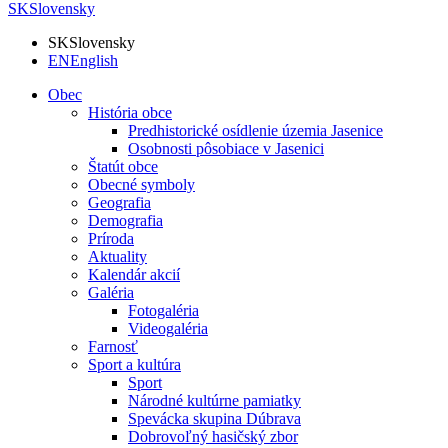
SK
Slovensky
SK
Slovensky
EN
English
Obec
História obce
Predhistorické osídlenie územia Jasenice
Osobnosti pôsobiace v Jasenici
Štatút obce
Obecné symboly
Geografia
Demografia
Príroda
Aktuality
Kalendár akcií
Galéria
Fotogaléria
Videogaléria
Farnosť
Sport a kultúra
Sport
Národné kultúrne pamiatky
Spevácka skupina Dúbrava
Dobrovoľný hasičský zbor