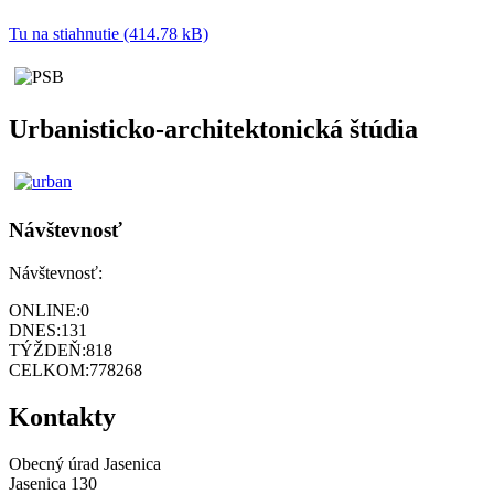
Tu na stiahnutie (414.78 kB)
Urbanisticko-architektonická štúdia
Návštevnosť
Návštevnosť:
ONLINE:
0
DNES:
131
TÝŽDEŇ:
818
CELKOM:
778268
Kontakty
Obecný úrad Jasenica
Jasenica 130