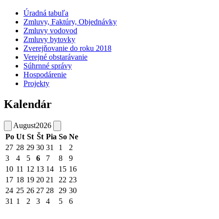
Úradná tabuľa
Zmluvy, Faktúry, Objednávky
Zmluvy vodovod
Zmluvy bytovky
Zverejňovanie do roku 2018
Verejné obstarávanie
Súhrnné správy
Hospodárenie
Projekty
Kalendár
August
2026
Po
Ut
St
Št
Pia
So
Ne
27
28
29
30
31
1
2
3
4
5
6
7
8
9
10
11
12
13
14
15
16
17
18
19
20
21
22
23
24
25
26
27
28
29
30
31
1
2
3
4
5
6