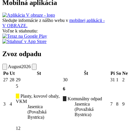
Mobilná aplikácia
Sledujte informácie z nášho webu v
mobilnej aplikácii -
V OBRAZE.
Voľne k stiahnutiu:
Zvoz odpadu
August
2026
Po
Ut
St
Št
Pi
So
Ne
27
28
29
30
31
1
2
5
6
Plasty, kovové obaly,
Komunálny odpad
VKM
3
4
Jasenica
7
8
9
Jasenica
(Považská
(Považská
Bystrica)
Bystrica)
12