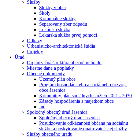
Služby
Služby v obci
Školy
Komunálne služby
Separovaný zber odpadu
Lekárska služba
Lekárska služba prvej pomoci
Odkazy
Urbanisticko-architektonická štúdia
Projekty
Úrad
Organizačná štruktúra obecného úradu
Miestne dane a poplatky
Obecné dokumenty
Územný plán obce
Program hospodárskeho a sociálneho rozvoja
obce Jasenica
Komunitný plán sociálnych služieb 2021 - 2030
Zásady hospodárenia s majetkom obce
Iné
Spoločný obecný úrad Jasenica
Spoločný obecný úrad Jasenica
Posudzovanie odkázanosti občana na sociálnu
službu a poskytovanie opatrovateľskej služby
Služby obecného úradu