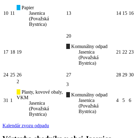
Papier
10
11
Jasenica
13
14
15
16
(Považská
Bystrica)
20
Komunálny odpad
17
18
19
Jasenica
21
22
23
(Považská
Bystrica)
24
25
26
27
28
29
30
2
3
Plasty, kovové obaly,
Komunálny odpad
VKM
31
1
Jasenica
4
5
6
Jasenica
(Považská
(Považská
Bystrica)
Bystrica)
Kalendár zvozu odpadu