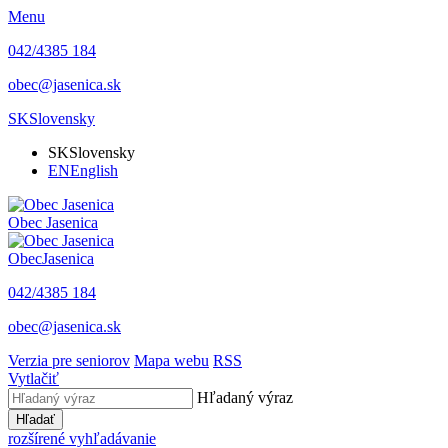
Menu
042/4385 184
obec@jasenica.sk
SK
Slovensky
SK
Slovensky
EN
English
Obec
Jasenica
Obec
Jasenica
042/4385 184
obec@jasenica.sk
Verzia pre seniorov
Mapa webu
RSS
Vytlačiť
Hľadaný výraz
Hľadať
rozšírené vyhľadávanie