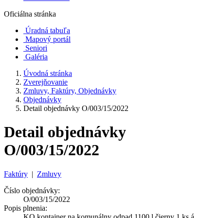
Oficiálna stránka
Úradná tabuľa
Mapový portál
Seniori
Galéria
Úvodná stránka
Zverejňovanie
Zmluvy, Faktúry, Objednávky
Objednávky
Detail objednávky O/003/15/2022
Detail objednávky
O/003/15/2022
Faktúry
|
Zmluvy
Číslo objednávky:
O/003/15/2022
Popis plnenia:
KO kontajner na komunálny odpad 1100 l čierny 1 ks á