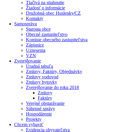
Tlačivá na stiahnutie
Žiadosť o informácie
Družobná obec Huslenky⁄CZ
Kontakty
Samospráva
Starosta obce
Obecné zastupiteľstvo
Komisie obecného zastupiteľstva
Zápisnice
Uznesenia
VZN
Zverejňovanie
Úradná tabuľa
Zmluvy, Faktúry, Objednávky
Zmluvy vodovod
Zmluvy bytovky
Zverejňovanie do roku 2018
Zmluvy
Faktúry
Verejné obstarávanie
Súhrnné správy
Hospodárenie
Projekty
Chcem vybaviť
Evidencia obyvateľstva