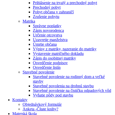
Prihlásenie na trvalý a prechodný pobyt
Prechodný pobyt
Pobyt občana v zahraničí
Zrušenie pobytu
Matrika
Správne poplatky
Zápis novorodenca
Určenie otcovstva
Uzavretie manželstva
Úmrtie občana
Výpisy z matriky, nazeranie do matriky
Vystavenie matričného dokladu
Zápis do osobitnej matriky
Osvedčenie podpisov
Osvedčenie listín
Stavebné povolenie
Stavebné povolenie na rodinný dom a veľké
stavby
Stavebné povolenia na drobnú stavbu
Stavebné povolenie na čističku odpadových vôd
Vyňatie pôdy pod stavbu
Kontakty
Objednávkový formulár
Anketa -Čítate knihy?
Materská škola