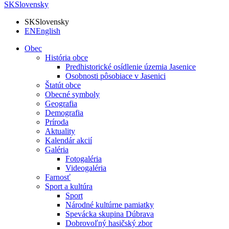
SK
Slovensky
SK
Slovensky
EN
English
Obec
História obce
Predhistorické osídlenie územia Jasenice
Osobnosti pôsobiace v Jasenici
Štatút obce
Obecné symboly
Geografia
Demografia
Príroda
Aktuality
Kalendár akcií
Galéria
Fotogaléria
Videogaléria
Farnosť
Sport a kultúra
Sport
Národné kultúrne pamiatky
Spevácka skupina Dúbrava
Dobrovoľný hasičský zbor