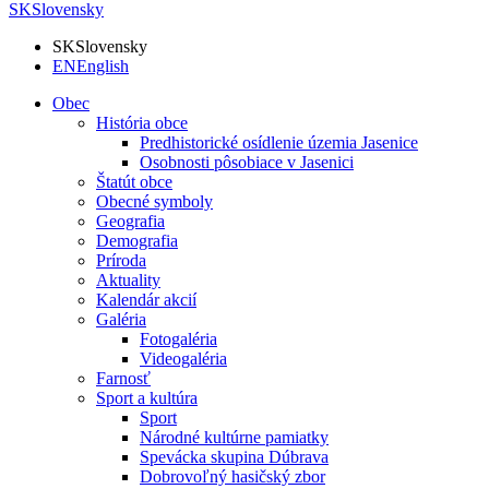
SK
Slovensky
SK
Slovensky
EN
English
Obec
História obce
Predhistorické osídlenie územia Jasenice
Osobnosti pôsobiace v Jasenici
Štatút obce
Obecné symboly
Geografia
Demografia
Príroda
Aktuality
Kalendár akcií
Galéria
Fotogaléria
Videogaléria
Farnosť
Sport a kultúra
Sport
Národné kultúrne pamiatky
Spevácka skupina Dúbrava
Dobrovoľný hasičský zbor