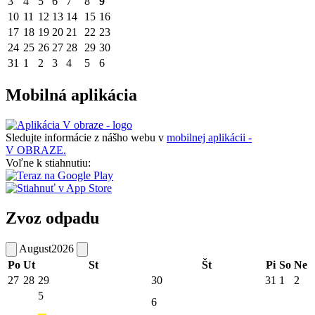
3
4
5
6
7
8
9
10
11
12
13
14
15
16
17
18
19
20
21
22
23
24
25
26
27
28
29
30
31
1
2
3
4
5
6
Mobilná aplikácia
Sledujte informácie z nášho webu v
mobilnej aplikácii -
V OBRAZE.
Voľne k stiahnutiu:
Zvoz odpadu
August
2026
Po
Ut
St
Št
Pi
So
Ne
27
28
29
30
31
1
2
5
6