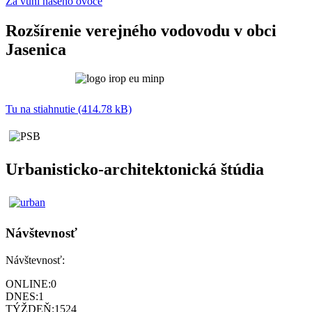
Za vůní našeho ovoce
Rozšírenie verejného vodovodu v obci
Jasenica
Tu na stiahnutie (414.78 kB)
Urbanisticko-architektonická štúdia
Návštevnosť
Návštevnosť:
ONLINE:
0
DNES:
1
TÝŽDEŇ:
1524