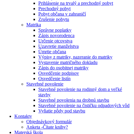
Prihlásenie na trvalý a prechodný pobyt
Prechodný pobyt
Pobyt občana v zahraničí
Zrušenie pobytu
Matrika
Správne poplatky
Zápis novorodenca
Určenie otcovstva
Uzavretie manželstva
Úmrtie občana
Výpisy z matriky, nazeranie do matriky
Vystavenie matričného dokladu
Zápis do osobitnej matriky
Osvedčenie podpisov
Osvedčenie listín
Stavebné povolenie
Stavebné povolenie na rodinný dom a veľké
stavby
Stavebné povolenia na drobnú stavbu
Stavebné povolenie na čističku odpadových vôd
Vyňatie pôdy pod stavbu
Kontakty
Objednávkový formulár
Anketa -Čítate knihy?
Materská škola