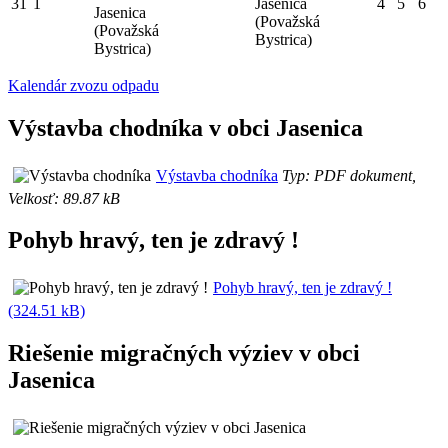
31
1
Jasenica
4
5
6
Jasenica
(Považská
(Považská
Bystrica)
Bystrica)
Kalendár zvozu odpadu
Výstavba chodníka v obci Jasenica
Výstavba chodníka
Typ: PDF dokument,
Velkosť: 89.87 kB
Pohyb hravý, ten je zdravý !
Pohyb hravý, ten je zdravý !
(324.51 kB)
Riešenie migračných výziev v obci
Jasenica