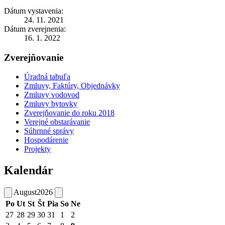
Dátum vystavenia:
24. 11. 2021
Dátum zverejnenia:
16. 1. 2022
Zverejňovanie
Úradná tabuľa
Zmluvy, Faktúry, Objednávky
Zmluvy vodovod
Zmluvy bytovky
Zverejňovanie do roku 2018
Verejné obstarávanie
Súhrnné správy
Hospodárenie
Projekty
Kalendár
August
2026
Po
Ut
St
Št
Pia
So
Ne
27
28
29
30
31
1
2