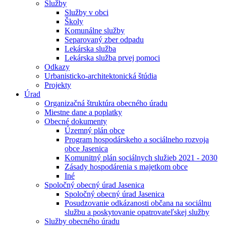
Služby
Služby v obci
Školy
Komunálne služby
Separovaný zber odpadu
Lekárska služba
Lekárska služba prvej pomoci
Odkazy
Urbanisticko-architektonická štúdia
Projekty
Úrad
Organizačná štruktúra obecného úradu
Miestne dane a poplatky
Obecné dokumenty
Územný plán obce
Program hospodárskeho a sociálneho rozvoja
obce Jasenica
Komunitný plán sociálnych služieb 2021 - 2030
Zásady hospodárenia s majetkom obce
Iné
Spoločný obecný úrad Jasenica
Spoločný obecný úrad Jasenica
Posudzovanie odkázanosti občana na sociálnu
službu a poskytovanie opatrovateľskej služby
Služby obecného úradu