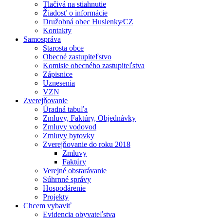
Tlačivá na stiahnutie
Žiadosť o informácie
Družobná obec Huslenky⁄CZ
Kontakty
Samospráva
Starosta obce
Obecné zastupiteľstvo
Komisie obecného zastupiteľstva
Zápisnice
Uznesenia
VZN
Zverejňovanie
Úradná tabuľa
Zmluvy, Faktúry, Objednávky
Zmluvy vodovod
Zmluvy bytovky
Zverejňovanie do roku 2018
Zmluvy
Faktúry
Verejné obstarávanie
Súhrnné správy
Hospodárenie
Projekty
Chcem vybaviť
Evidencia obyvateľstva