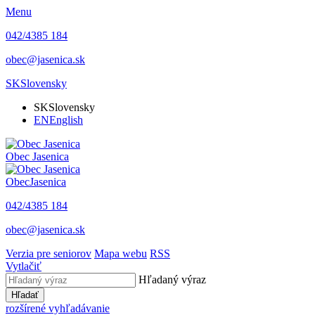
Menu
042/4385 184
obec@jasenica.sk
SK
Slovensky
SK
Slovensky
EN
English
Obec
Jasenica
Obec
Jasenica
042/4385 184
obec@jasenica.sk
Verzia pre seniorov
Mapa webu
RSS
Vytlačiť
Hľadaný výraz
Hľadať
rozšírené vyhľadávanie