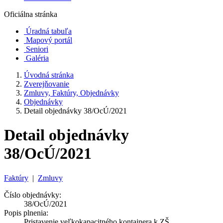
Oficiálna stránka
Úradná tabuľa
Mapový portál
Seniori
Galéria
Úvodná stránka
Zverejňovanie
Zmluvy, Faktúry, Objednávky
Objednávky
Detail objednávky 38/OcÚ/2021
Detail objednávky
38/OcÚ/2021
Faktúry
|
Zmluvy
Číslo objednávky:
38/OcÚ/2021
Popis plnenia:
Pristavenie veľkokapacitného kontajnera k ZŠ