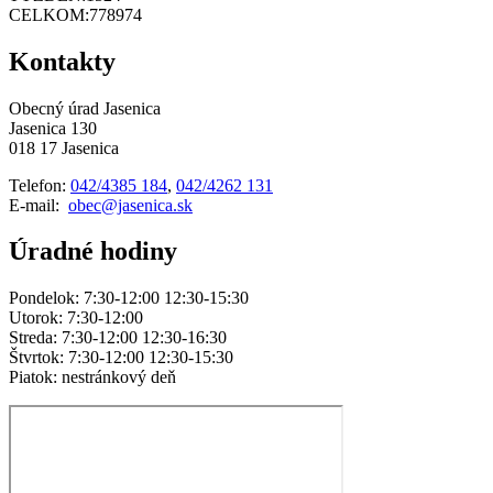
CELKOM:
778974
Kontakty
Obecný úrad Jasenica
Jasenica 130
018 17 Jasenica
Telefon:
042/4385 184
,
042/4262 131
E-mail:
obec@jasenica.sk
Úradné hodiny
Pondelok: 7:30-12:00 12:30-15:30
Utorok: 7:30-12:00
Streda: 7:30-12:00 12:30-16:30
Štvrtok: 7:30-12:00 12:30-15:30
Piatok: nestránkový deň