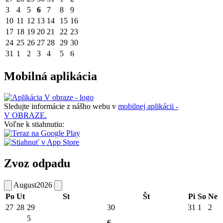
3
4
5
6
7
8
9
10
11
12
13
14
15
16
17
18
19
20
21
22
23
24
25
26
27
28
29
30
31
1
2
3
4
5
6
Mobilná aplikácia
Sledujte informácie z nášho webu v
mobilnej aplikácii -
V OBRAZE.
Voľne k stiahnutiu:
Zvoz odpadu
August
2026
Po
Ut
St
Št
Pi
So
Ne
27
28
29
30
31
1
2
5
6