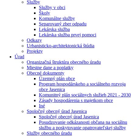
Služby
Služby v obci
Školy
Komunálne služby
Separovaný zber odpadu
Lekárska služba
Lekárska služba prvej pomoci
Odkazy
Urbanisticko-architektonická štúdia
Projekty
Úrad
Organizačná štruktúra obecného úradu
Miestne dane a poplatky
Obecné dokumenty
Územný plán obce
Program hospodárskeho a sociálneho rozvoja
obce Jasenica
Komunitný plán sociálnych služieb 2021 - 2030
Zásady hospodárenia s majetkom obce
Iné
Spoločný obecný úrad Jasenica
Spoločný obecný úrad Jasenica
Posudzovanie odkázanosti občana na sociálnu
službu a poskytovanie opatrovateľskej služby
Služby obecného úradu