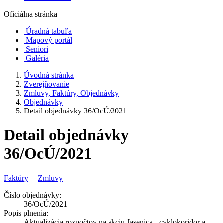
Oficiálna stránka
Úradná tabuľa
Mapový portál
Seniori
Galéria
Úvodná stránka
Zverejňovanie
Zmluvy, Faktúry, Objednávky
Objednávky
Detail objednávky 36/OcÚ/2021
Detail objednávky
36/OcÚ/2021
Faktúry
|
Zmluvy
Číslo objednávky:
36/OcÚ/2021
Popis plnenia:
Aktualizácia rozpočtov na akciu Jasenica - cyklokoridor a