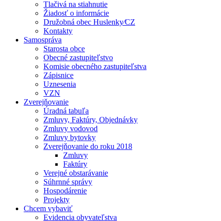
Tlačivá na stiahnutie
Žiadosť o informácie
Družobná obec Huslenky⁄CZ
Kontakty
Samospráva
Starosta obce
Obecné zastupiteľstvo
Komisie obecného zastupiteľstva
Zápisnice
Uznesenia
VZN
Zverejňovanie
Úradná tabuľa
Zmluvy, Faktúry, Objednávky
Zmluvy vodovod
Zmluvy bytovky
Zverejňovanie do roku 2018
Zmluvy
Faktúry
Verejné obstarávanie
Súhrnné správy
Hospodárenie
Projekty
Chcem vybaviť
Evidencia obyvateľstva