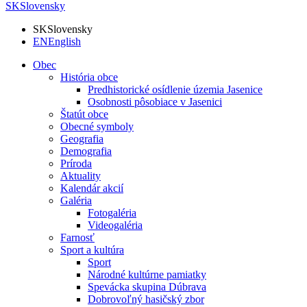
SK
Slovensky
SK
Slovensky
EN
English
Obec
História obce
Predhistorické osídlenie územia Jasenice
Osobnosti pôsobiace v Jasenici
Štatút obce
Obecné symboly
Geografia
Demografia
Príroda
Aktuality
Kalendár akcií
Galéria
Fotogaléria
Videogaléria
Farnosť
Sport a kultúra
Sport
Národné kultúrne pamiatky
Spevácka skupina Dúbrava
Dobrovoľný hasičský zbor