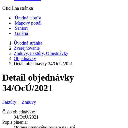
Oficiálna stránka
Úradná tabuľa
Mapový portál
Seniori
Galéria
Úvodná stránka
Zverejňovanie
Zmluvy, Faktúry, Objednávky
Objednávky
Detail objednávky 34/OcÚ/2021
Detail objednávky
34/OcÚ/2021
Faktúry
|
Zmluvy
Číslo objednávky:
34/OcÚ/2021
Popis plnenia:
Oprava plynového bojlera na Ocú