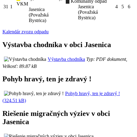
Komunálny odpad
VKM
31
1
Jasenica
4
5
6
Jasenica
(Považská
(Považská
Bystrica)
Bystrica)
Kalendár zvozu odpadu
Výstavba chodníka v obci Jasenica
Výstavba chodníka
Typ: PDF dokument,
Velkosť: 89.87 kB
Pohyb hravý, ten je zdravý !
Pohyb hravý, ten je zdravý !
(324.51 kB)
Riešenie migračných výziev v obci
Jasenica