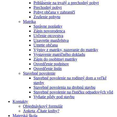
Prihlásenie na trvalý a prechodný pobyt
Prechodný pobyt
Pobyt občana v zahraničí
Zrušenie pobytu
Matrika
Správne poplatky
Zápis novorodenca
Určenie otcovstva
Uzavretie manželstva
Úmrtie občana
Výpisy z matriky, nazeranie do matriky
Vystavenie matričného dokladu
Zápis do osobitnej matriky
Osvedčenie podpisov
Osvedčenie listín
Stavebné povolenie
Stavebné povolenie na rodinný dom a veľké
stavby
Stavebné povolenia na drobnú stavbu
Stavebné povolenie na čističku odpadových vôd
Vyňatie pôdy pod stavbu
Kontakty
Objednávkový formulár
Anketa -Čítate knihy?
Materská škola