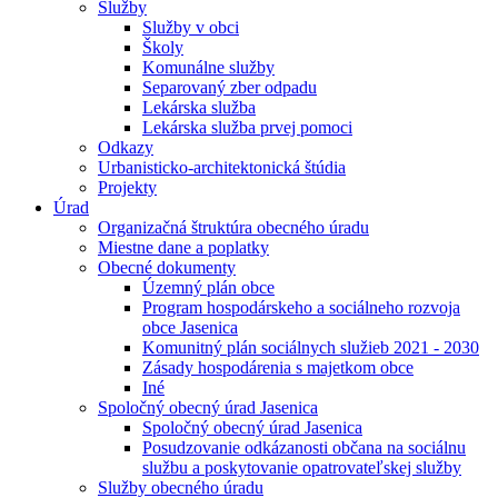
Služby
Služby v obci
Školy
Komunálne služby
Separovaný zber odpadu
Lekárska služba
Lekárska služba prvej pomoci
Odkazy
Urbanisticko-architektonická štúdia
Projekty
Úrad
Organizačná štruktúra obecného úradu
Miestne dane a poplatky
Obecné dokumenty
Územný plán obce
Program hospodárskeho a sociálneho rozvoja
obce Jasenica
Komunitný plán sociálnych služieb 2021 - 2030
Zásady hospodárenia s majetkom obce
Iné
Spoločný obecný úrad Jasenica
Spoločný obecný úrad Jasenica
Posudzovanie odkázanosti občana na sociálnu
službu a poskytovanie opatrovateľskej služby
Služby obecného úradu