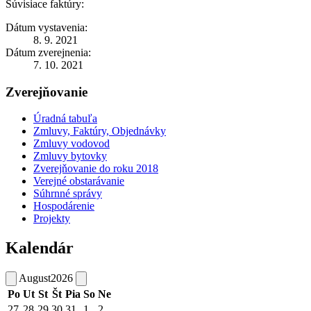
Súvisiace faktúry:
Dátum vystavenia:
8. 9. 2021
Dátum zverejnenia:
7. 10. 2021
Zverejňovanie
Úradná tabuľa
Zmluvy, Faktúry, Objednávky
Zmluvy vodovod
Zmluvy bytovky
Zverejňovanie do roku 2018
Verejné obstarávanie
Súhrnné správy
Hospodárenie
Projekty
Kalendár
August
2026
Po
Ut
St
Št
Pia
So
Ne
27
28
29
30
31
1
2