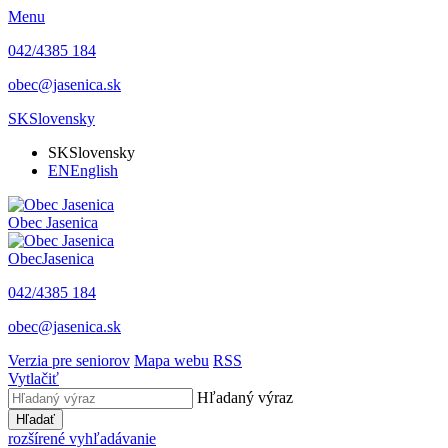
Menu
042/4385 184
obec@jasenica.sk
SK
Slovensky
SK
Slovensky
EN
English
Obec
Jasenica
Obec
Jasenica
042/4385 184
obec@jasenica.sk
Verzia pre seniorov
Mapa webu
RSS
Vytlačiť
Hľadaný výraz
Hľadať
rozšírené vyhľadávanie