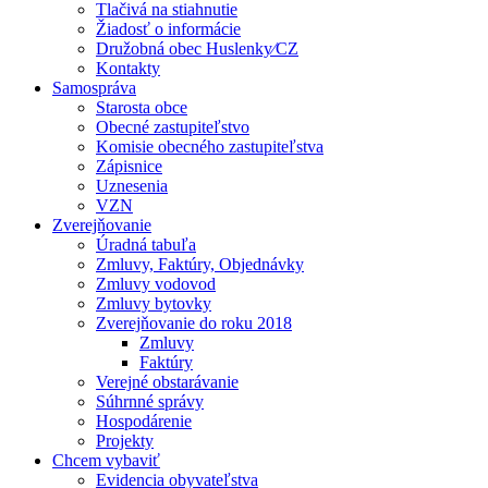
Tlačivá na stiahnutie
Žiadosť o informácie
Družobná obec Huslenky⁄CZ
Kontakty
Samospráva
Starosta obce
Obecné zastupiteľstvo
Komisie obecného zastupiteľstva
Zápisnice
Uznesenia
VZN
Zverejňovanie
Úradná tabuľa
Zmluvy, Faktúry, Objednávky
Zmluvy vodovod
Zmluvy bytovky
Zverejňovanie do roku 2018
Zmluvy
Faktúry
Verejné obstarávanie
Súhrnné správy
Hospodárenie
Projekty
Chcem vybaviť
Evidencia obyvateľstva