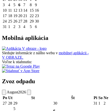
3
4
5
6
7
8
9
10
11
12
13
14
15
16
17
18
19
20
21
22
23
24
25
26
27
28
29
30
31
1
2
3
4
5
6
Mobilná aplikácia
Sledujte informácie z nášho webu v
mobilnej aplikácii -
V OBRAZE.
Voľne k stiahnutiu:
Zvoz odpadu
August
2026
Po
Ut
St
Št
Pi
So
Ne
27
28
29
30
31
1
2
5
6