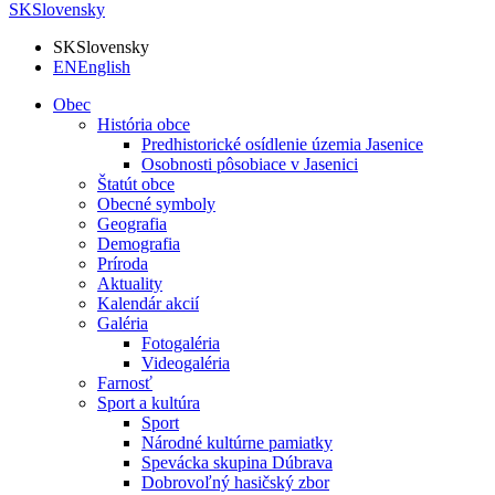
SK
Slovensky
SK
Slovensky
EN
English
Obec
História obce
Predhistorické osídlenie územia Jasenice
Osobnosti pôsobiace v Jasenici
Štatút obce
Obecné symboly
Geografia
Demografia
Príroda
Aktuality
Kalendár akcií
Galéria
Fotogaléria
Videogaléria
Farnosť
Sport a kultúra
Sport
Národné kultúrne pamiatky
Spevácka skupina Dúbrava
Dobrovoľný hasičský zbor