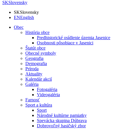
SK
Slovensky
SK
Slovensky
EN
English
Obec
História obce
Predhistorické osídlenie územia Jasenice
Osobnosti pôsobiace v Jasenici
Štatút obce
Obecné symboly
Geografia
Demografia
Príroda
Aktuality
Kalendár akcií
Galéria
Fotogaléria
Videogaléria
Farnosť
Sport a kultúra
Sport
Národné kultúrne pamiatky
Spevácka skupina Dúbrava
Dobrovoľný hasičský zbor