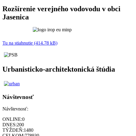
Rozšírenie verejného vodovodu v obci
Jasenica
Tu na stiahnutie (414.78 kB)
Urbanisticko-architektonická štúdia
Návštevnosť
Návštevnosť:
ONLINE:
0
DNES:
200
TÝŽDEŇ:
1480
CELKOM:
778930