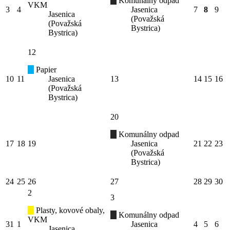
Komunálny odpad
VKM
3
4
Jasenica
7
8
9
Jasenica
(Považská
(Považská
Bystrica)
Bystrica)
12
Papier
10
11
Jasenica
13
14
15
16
(Považská
Bystrica)
20
Komunálny odpad
17
18
19
Jasenica
21
22
23
(Považská
Bystrica)
24
25
26
27
28
29
30
2
3
Plasty, kovové obaly,
Komunálny odpad
VKM
31
1
Jasenica
4
5
6
Jasenica