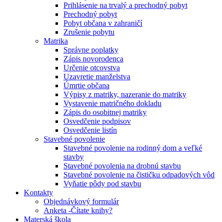
Prihlásenie na trvalý a prechodný pobyt
Prechodný pobyt
Pobyt občana v zahraničí
Zrušenie pobytu
Matrika
Správne poplatky
Zápis novorodenca
Určenie otcovstva
Uzavretie manželstva
Úmrtie občana
Výpisy z matriky, nazeranie do matriky
Vystavenie matričného dokladu
Zápis do osobitnej matriky
Osvedčenie podpisov
Osvedčenie listín
Stavebné povolenie
Stavebné povolenie na rodinný dom a veľké
stavby
Stavebné povolenia na drobnú stavbu
Stavebné povolenie na čističku odpadových vôd
Vyňatie pôdy pod stavbu
Kontakty
Objednávkový formulár
Anketa -Čítate knihy?
Materská škola