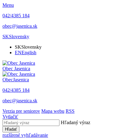
Menu
042/4385 184
obec@jasenica.sk
SK
Slovensky
SK
Slovensky
EN
English
Obec
Jasenica
Obec
Jasenica
042/4385 184
obec@jasenica.sk
Verzia pre seniorov
Mapa webu
RSS
Vytlačiť
Hľadaný výraz
Hľadať
rozšírené vyhľadávanie