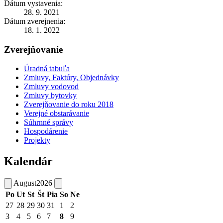
Dátum vystavenia:
28. 9. 2021
Dátum zverejnenia:
18. 1. 2022
Zverejňovanie
Úradná tabuľa
Zmluvy, Faktúry, Objednávky
Zmluvy vodovod
Zmluvy bytovky
Zverejňovanie do roku 2018
Verejné obstarávanie
Súhrnné správy
Hospodárenie
Projekty
Kalendár
August
2026
Po
Ut
St
Št
Pia
So
Ne
27
28
29
30
31
1
2
3
4
5
6
7
8
9