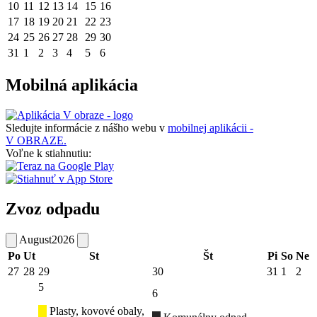
10
11
12
13
14
15
16
17
18
19
20
21
22
23
24
25
26
27
28
29
30
31
1
2
3
4
5
6
Mobilná aplikácia
Sledujte informácie z nášho webu v
mobilnej aplikácii -
V OBRAZE.
Voľne k stiahnutiu:
Zvoz odpadu
August
2026
Po
Ut
St
Št
Pi
So
Ne
27
28
29
30
31
1
2
5
6
Plasty, kovové obaly,