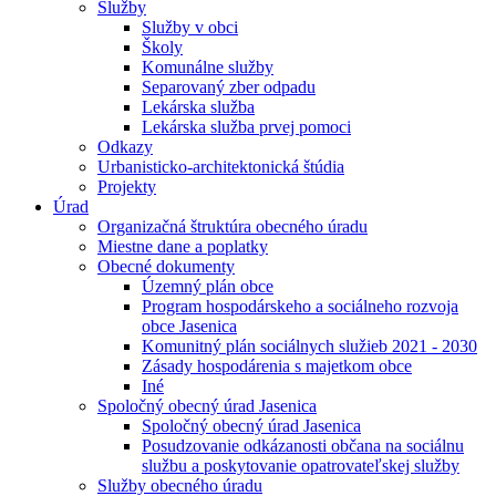
Služby
Služby v obci
Školy
Komunálne služby
Separovaný zber odpadu
Lekárska služba
Lekárska služba prvej pomoci
Odkazy
Urbanisticko-architektonická štúdia
Projekty
Úrad
Organizačná štruktúra obecného úradu
Miestne dane a poplatky
Obecné dokumenty
Územný plán obce
Program hospodárskeho a sociálneho rozvoja
obce Jasenica
Komunitný plán sociálnych služieb 2021 - 2030
Zásady hospodárenia s majetkom obce
Iné
Spoločný obecný úrad Jasenica
Spoločný obecný úrad Jasenica
Posudzovanie odkázanosti občana na sociálnu
službu a poskytovanie opatrovateľskej služby
Služby obecného úradu