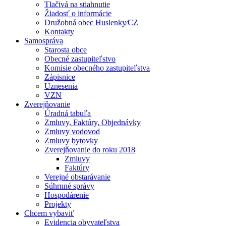
Tlačivá na stiahnutie
Žiadosť o informácie
Družobná obec Huslenky⁄CZ
Kontakty
Samospráva
Starosta obce
Obecné zastupiteľstvo
Komisie obecného zastupiteľstva
Zápisnice
Uznesenia
VZN
Zverejňovanie
Úradná tabuľa
Zmluvy, Faktúry, Objednávky
Zmluvy vodovod
Zmluvy bytovky
Zverejňovanie do roku 2018
Zmluvy
Faktúry
Verejné obstarávanie
Súhrnné správy
Hospodárenie
Projekty
Chcem vybaviť
Evidencia obyvateľstva