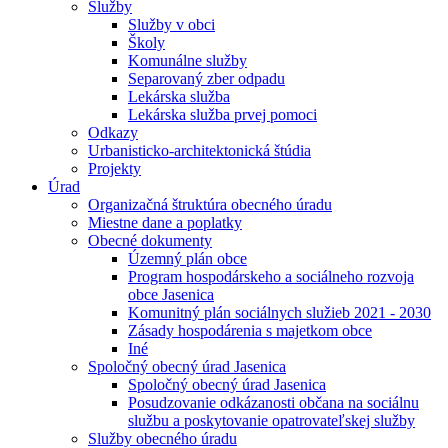
Služby
Služby v obci
Školy
Komunálne služby
Separovaný zber odpadu
Lekárska služba
Lekárska služba prvej pomoci
Odkazy
Urbanisticko-architektonická štúdia
Projekty
Úrad
Organizačná štruktúra obecného úradu
Miestne dane a poplatky
Obecné dokumenty
Územný plán obce
Program hospodárskeho a sociálneho rozvoja
obce Jasenica
Komunitný plán sociálnych služieb 2021 - 2030
Zásady hospodárenia s majetkom obce
Iné
Spoločný obecný úrad Jasenica
Spoločný obecný úrad Jasenica
Posudzovanie odkázanosti občana na sociálnu
službu a poskytovanie opatrovateľskej služby
Služby obecného úradu