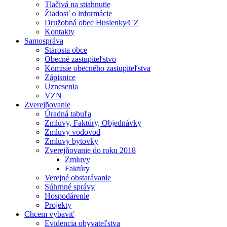
Tlačivá na stiahnutie
Žiadosť o informácie
Družobná obec Huslenky⁄CZ
Kontakty
Samospráva
Starosta obce
Obecné zastupiteľstvo
Komisie obecného zastupiteľstva
Zápisnice
Uznesenia
VZN
Zverejňovanie
Úradná tabuľa
Zmluvy, Faktúry, Objednávky
Zmluvy vodovod
Zmluvy bytovky
Zverejňovanie do roku 2018
Zmluvy
Faktúry
Verejné obstarávanie
Súhrnné správy
Hospodárenie
Projekty
Chcem vybaviť
Evidencia obyvateľstva