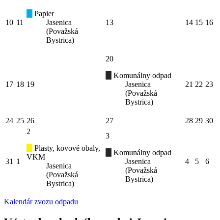
Papier
10
11
Jasenica
13
14
15
16
(Považská
Bystrica)
20
Komunálny odpad
17
18
19
Jasenica
21
22
23
(Považská
Bystrica)
24
25
26
27
28
29
30
2
3
Plasty, kovové obaly,
Komunálny odpad
VKM
31
1
Jasenica
4
5
6
Jasenica
(Považská
(Považská
Bystrica)
Bystrica)
Kalendár zvozu odpadu