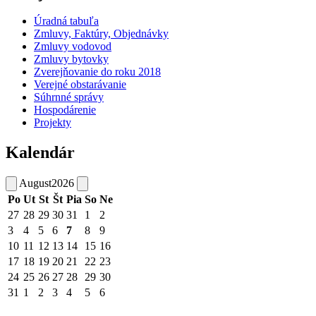
Úradná tabuľa
Zmluvy, Faktúry, Objednávky
Zmluvy vodovod
Zmluvy bytovky
Zverejňovanie do roku 2018
Verejné obstarávanie
Súhrnné správy
Hospodárenie
Projekty
Kalendár
August
2026
Po
Ut
St
Št
Pia
So
Ne
27
28
29
30
31
1
2
3
4
5
6
7
8
9
10
11
12
13
14
15
16
17
18
19
20
21
22
23
24
25
26
27
28
29
30
31
1
2
3
4
5
6