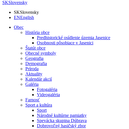
SK
Slovensky
SK
Slovensky
EN
English
Obec
História obce
Predhistorické osídlenie územia Jasenice
Osobnosti pôsobiace v Jasenici
Štatút obce
Obecné symboly
Geografia
Demografia
Príroda
Aktuality
Kalendár akcií
Galéria
Fotogaléria
Videogaléria
Farnosť
Sport a kultúra
Sport
Národné kultúrne pamiatky
Spevácka skupina Dúbrava
Dobrovoľný hasičský zbor