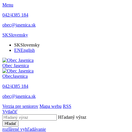
Menu
042/4385 184
obec@jasenica.sk
SK
Slovensky
SK
Slovensky
EN
English
Obec
Jasenica
Obec
Jasenica
042/4385 184
obec@jasenica.sk
Verzia pre seniorov
Mapa webu
RSS
Vytlačiť
Hľadaný výraz
Hľadať
rozšírené vyhľadávanie