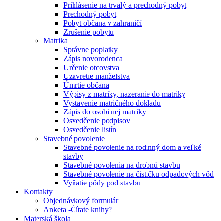
Prihlásenie na trvalý a prechodný pobyt
Prechodný pobyt
Pobyt občana v zahraničí
Zrušenie pobytu
Matrika
Správne poplatky
Zápis novorodenca
Určenie otcovstva
Uzavretie manželstva
Úmrtie občana
Výpisy z matriky, nazeranie do matriky
Vystavenie matričného dokladu
Zápis do osobitnej matriky
Osvedčenie podpisov
Osvedčenie listín
Stavebné povolenie
Stavebné povolenie na rodinný dom a veľké
stavby
Stavebné povolenia na drobnú stavbu
Stavebné povolenie na čističku odpadových vôd
Vyňatie pôdy pod stavbu
Kontakty
Objednávkový formulár
Anketa -Čítate knihy?
Materská škola