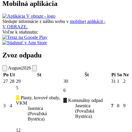
Mobilná aplikácia
Sledujte informácie z nášho webu v
mobilnej aplikácii -
V OBRAZE.
Voľne k stiahnutiu:
Zvoz odpadu
August
2026
Po
Ut
St
Št
Pi
So
Ne
27
28
29
30
31
1
2
5
6
Plasty, kovové obaly,
Komunálny odpad
VKM
3
4
Jasenica
7
8
9
Jasenica
(Považská
(Považská
Bystrica)
Bystrica)
12