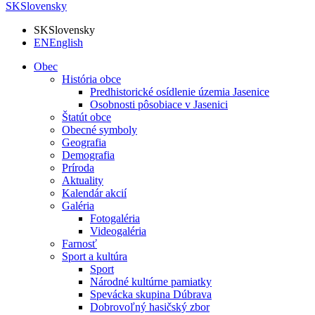
SK
Slovensky
SK
Slovensky
EN
English
Obec
História obce
Predhistorické osídlenie územia Jasenice
Osobnosti pôsobiace v Jasenici
Štatút obce
Obecné symboly
Geografia
Demografia
Príroda
Aktuality
Kalendár akcií
Galéria
Fotogaléria
Videogaléria
Farnosť
Sport a kultúra
Sport
Národné kultúrne pamiatky
Spevácka skupina Dúbrava
Dobrovoľný hasičský zbor