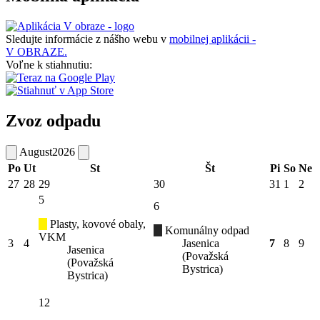
Sledujte informácie z nášho webu v
mobilnej aplikácii -
V OBRAZE.
Voľne k stiahnutiu:
Zvoz odpadu
August
2026
Po
Ut
St
Št
Pi
So
Ne
27
28
29
30
31
1
2
5
6
Plasty, kovové obaly,
Komunálny odpad
VKM
3
4
Jasenica
7
8
9
Jasenica
(Považská
(Považská
Bystrica)
Bystrica)
12