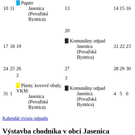
Papier
10
11
Jasenica
13
14
15
16
(Považská
Bystrica)
20
Komunálny odpad
17
18
19
Jasenica
21
22
23
(Považská
Bystrica)
24
25
26
27
28
29
30
2
3
Plasty, kovové obaly,
Komunálny odpad
VKM
31
1
Jasenica
4
5
6
Jasenica
(Považská
(Považská
Bystrica)
Bystrica)
Kalendár zvozu odpadu
Výstavba chodníka v obci Jasenica