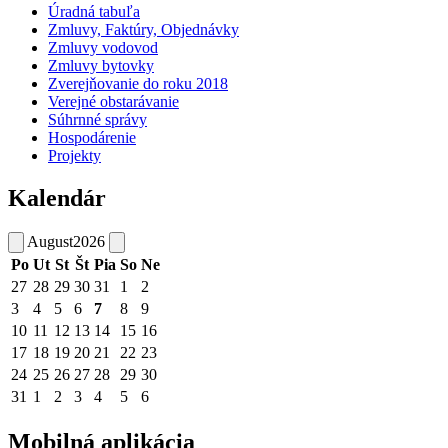
Úradná tabuľa
Zmluvy, Faktúry, Objednávky
Zmluvy vodovod
Zmluvy bytovky
Zverejňovanie do roku 2018
Verejné obstarávanie
Súhrnné správy
Hospodárenie
Projekty
Kalendár
August
2026
Po
Ut
St
Št
Pia
So
Ne
27
28
29
30
31
1
2
3
4
5
6
7
8
9
10
11
12
13
14
15
16
17
18
19
20
21
22
23
24
25
26
27
28
29
30
31
1
2
3
4
5
6
Mobilná aplikácia