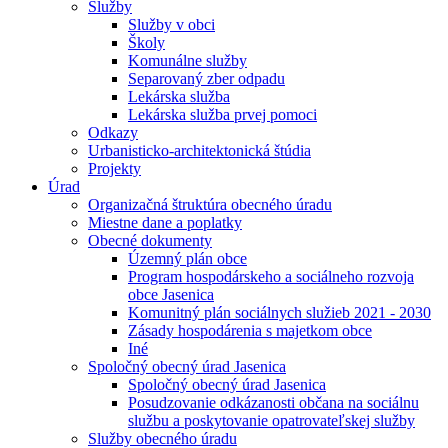
Služby
Služby v obci
Školy
Komunálne služby
Separovaný zber odpadu
Lekárska služba
Lekárska služba prvej pomoci
Odkazy
Urbanisticko-architektonická štúdia
Projekty
Úrad
Organizačná štruktúra obecného úradu
Miestne dane a poplatky
Obecné dokumenty
Územný plán obce
Program hospodárskeho a sociálneho rozvoja
obce Jasenica
Komunitný plán sociálnych služieb 2021 - 2030
Zásady hospodárenia s majetkom obce
Iné
Spoločný obecný úrad Jasenica
Spoločný obecný úrad Jasenica
Posudzovanie odkázanosti občana na sociálnu
službu a poskytovanie opatrovateľskej služby
Služby obecného úradu