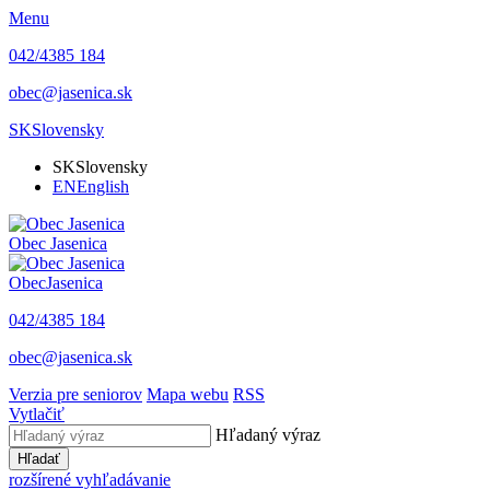
Menu
042/4385 184
obec@jasenica.sk
SK
Slovensky
SK
Slovensky
EN
English
Obec
Jasenica
Obec
Jasenica
042/4385 184
obec@jasenica.sk
Verzia pre seniorov
Mapa webu
RSS
Vytlačiť
Hľadaný výraz
Hľadať
rozšírené vyhľadávanie