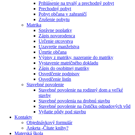
Prihlásenie na trvalý a prechodný pobyt
Prechodný pobyt
Pobyt občana v zahraničí
Zrušenie pobytu
Matrika
Správne poplatky
Zápis novorodenca
Určenie otcovstva
Uzavretie manželstva
Úmrtie občana
Výpisy z matriky, nazeranie do matriky
Vystavenie matričného dokladu
Zápis do osobitnej matriky
Osvedčenie podpisov
Osvedčenie listín
Stavebné povolenie
Stavebné povolenie na rodinný dom a veľké
stavby
Stavebné povolenia na drobnú stavbu
Stavebné povolenie na čističku odpadových vôd
Vyňatie pôdy pod stavbu
Kontakty
Objednávkový formulár
Anketa -Čítate knihy?
Materská škola