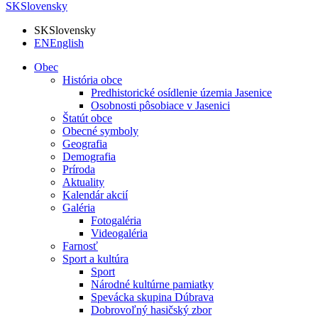
SK
Slovensky
SK
Slovensky
EN
English
Obec
História obce
Predhistorické osídlenie územia Jasenice
Osobnosti pôsobiace v Jasenici
Štatút obce
Obecné symboly
Geografia
Demografia
Príroda
Aktuality
Kalendár akcií
Galéria
Fotogaléria
Videogaléria
Farnosť
Sport a kultúra
Sport
Národné kultúrne pamiatky
Spevácka skupina Dúbrava
Dobrovoľný hasičský zbor