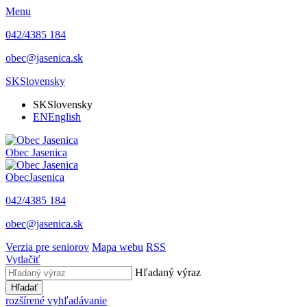
Menu
042/4385 184
obec@jasenica.sk
SK
Slovensky
SK
Slovensky
EN
English
Obec
Jasenica
Obec
Jasenica
042/4385 184
obec@jasenica.sk
Verzia pre seniorov
Mapa webu
RSS
Vytlačiť
Hľadaný výraz
Hľadať
rozšírené vyhľadávanie