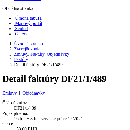
Oficiálna stránka
Úradná tabuľa
Mapový portál
Seniori
Galéria
Úvodná stránka
Zverejňovanie
Zmluvy, Faktúry, Objednávky
Faktúry
Detail faktúry DF21/1/489
Detail faktúry DF21/1/489
Zmluvy
|
Objednávky
Číslo faktúry:
DF21/1/489
Popis plnenia:
16 b.j. + 8 b.j. servisné práce 12/2021
Cena:
153,00 EUR