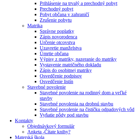
Prihlásenie na trvalý a prechodný pobyt
Prechodný pobyt
Pobyt občana v zahraničí
Zrušenie pobytu
Matrika
Správne poplatky
Zápis novorodenca
Určenie otcovstva
Uzavretie manželstva
Úmrtie občana
Výpisy z matriky, nazeranie do matriky
Vystavenie matričného dokladu
Zápis do osobitnej matriky
Osvedčenie podpisov
Osvedčenie listín
Stavebné povolenie
Stavebné povolenie na rodinný dom a veľké
stavby
Stavebné povolenia na drobnú stavbu
Stavebné povolenie na čističku odpadových vôd
Vyňatie pôdy pod stavbu
Kontakty
Objednávkový formulár
Anketa -Čítate knihy?
Materská škola