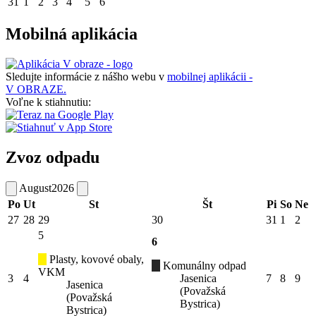
31
1
2
3
4
5
6
Mobilná aplikácia
Sledujte informácie z nášho webu v
mobilnej aplikácii -
V OBRAZE.
Voľne k stiahnutiu:
Zvoz odpadu
August
2026
Po
Ut
St
Št
Pi
So
Ne
27
28
29
30
31
1
2
5
6
Plasty, kovové obaly,
Komunálny odpad
VKM
3
4
Jasenica
7
8
9
Jasenica
(Považská
(Považská
Bystrica)
Bystrica)