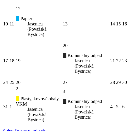
12
Papier
10
11
Jasenica
13
14
15
16
(Považská
Bystrica)
20
Komunálny odpad
17
18
19
Jasenica
21
22
23
(Považská
Bystrica)
24
25
26
27
28
29
30
2
3
Plasty, kovové obaly,
Komunálny odpad
VKM
31
1
Jasenica
4
5
6
Jasenica
(Považská
(Považská
Bystrica)
Bystrica)
Kalendár zvozu odpadu