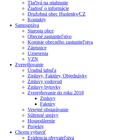
Tlačivá na stiahnutie
Žiadosť o informácie
Družobná obec Huslenky⁄CZ
Kontakty
Samospráva
Starosta obce
Obecné zastupiteľstvo
Komisie obecného zastupiteľstva
Zápisnice
Uznesenia
VZN
Zverejňovanie
Úradná tabuľa
Zmluvy, Faktúry, Objednávky
Zmluvy vodovod
Zmluvy bytovky
Zverejňovanie do roku 2018
Zmluvy
Faktúry
Verejné obstarávanie
Súhrnné správy
Hospodárenie
Projekty
Chcem vybaviť
Evidencia obyvateľstva