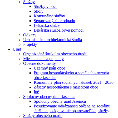
Služby
Služby v obci
Školy
Komunálne služby
Separovaný zber odpadu
Lekárska služba
Lekárska služba prvej pomoci
Odkazy
Urbanisticko-architektonická štúdia
Projekty
Úrad
Organizačná štruktúra obecného úradu
Miestne dane a poplatky
Obecné dokumenty
Územný plán obce
Program hospodárskeho a sociálneho rozvoja
obce Jasenica
Komunitný plán sociálnych služieb 2021 - 2030
Zásady hospodárenia s majetkom obce
Iné
Spoločný obecný úrad Jasenica
Spoločný obecný úrad Jasenica
Posudzovanie odkázanosti občana na sociálnu
službu a poskytovanie opatrovateľskej služby
Služby obecného úradu