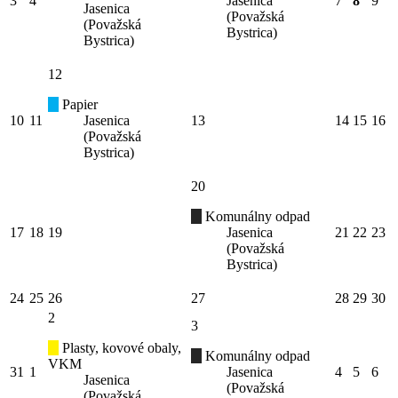
3
4
Jasenica
7
8
9
Jasenica
(Považská
(Považská
Bystrica)
Bystrica)
12
Papier
10
11
Jasenica
13
14
15
16
(Považská
Bystrica)
20
Komunálny odpad
17
18
19
Jasenica
21
22
23
(Považská
Bystrica)
24
25
26
27
28
29
30
2
3
Plasty, kovové obaly,
Komunálny odpad
VKM
31
1
Jasenica
4
5
6
Jasenica
(Považská
(Považská