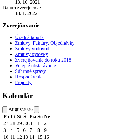
13. 10. 2021
Dátum zverejnenia:
18. 1. 2022
Zverejňovanie
Úradná tabuľa
Zmluvy, Faktúry, Objednávky
Zmluvy vodovod
Zmluvy bytovky
Zverejňovanie do roku 2018
Verejné obstarávanie
Súhrnné správy
Hospodárenie
Projekty
Kalendár
August
2026
Po
Ut
St
Št
Pia
So
Ne
27
28
29
30
31
1
2
3
4
5
6
7
8
9
10
11
12
13
14
15
16