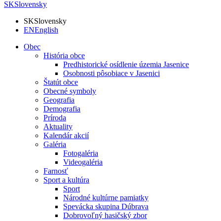
SK
Slovensky
SK
Slovensky
EN
English
Obec
História obce
Predhistorické osídlenie územia Jasenice
Osobnosti pôsobiace v Jasenici
Štatút obce
Obecné symboly
Geografia
Demografia
Príroda
Aktuality
Kalendár akcií
Galéria
Fotogaléria
Videogaléria
Farnosť
Sport a kultúra
Sport
Národné kultúrne pamiatky
Spevácka skupina Dúbrava
Dobrovoľný hasičský zbor