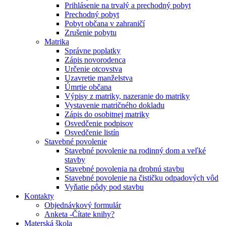
Prihlásenie na trvalý a prechodný pobyt
Prechodný pobyt
Pobyt občana v zahraničí
Zrušenie pobytu
Matrika
Správne poplatky
Zápis novorodenca
Určenie otcovstva
Uzavretie manželstva
Úmrtie občana
Výpisy z matriky, nazeranie do matriky
Vystavenie matričného dokladu
Zápis do osobitnej matriky
Osvedčenie podpisov
Osvedčenie listín
Stavebné povolenie
Stavebné povolenie na rodinný dom a veľké
stavby
Stavebné povolenia na drobnú stavbu
Stavebné povolenie na čističku odpadových vôd
Vyňatie pôdy pod stavbu
Kontakty
Objednávkový formulár
Anketa -Čítate knihy?
Materská škola