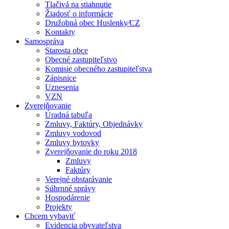
Tlačivá na stiahnutie
Žiadosť o informácie
Družobná obec Huslenky⁄CZ
Kontakty
Samospráva
Starosta obce
Obecné zastupiteľstvo
Komisie obecného zastupiteľstva
Zápisnice
Uznesenia
VZN
Zverejňovanie
Úradná tabuľa
Zmluvy, Faktúry, Objednávky
Zmluvy vodovod
Zmluvy bytovky
Zverejňovanie do roku 2018
Zmluvy
Faktúry
Verejné obstarávanie
Súhrnné správy
Hospodárenie
Projekty
Chcem vybaviť
Evidencia obyvateľstva