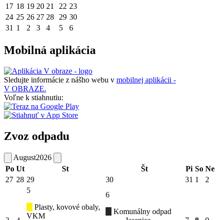
17
18
19
20
21
22
23
24
25
26
27
28
29
30
31
1
2
3
4
5
6
Mobilná aplikácia
Sledujte informácie z nášho webu v
mobilnej aplikácii -
V OBRAZE.
Voľne k stiahnutiu:
Zvoz odpadu
August
2026
Po
Ut
St
Št
Pi
So
Ne
27
28
29
30
31
1
2
5
6
Plasty, kovové obaly,
Komunálny odpad
VKM