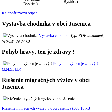
Bystrica)
Bystrica)
Kalendár zvozu odpadu
Výstavba chodníka v obci Jasenica
Výstavba chodníka
Typ: PDF dokument,
Velkosť: 89.87 kB
Pohyb hravý, ten je zdravý !
Pohyb hravý, ten je zdravý !
(324.51 kB)
Riešenie migračných výziev v obci
Jasenica
Riešenie migračných výziev v obci Jasenica (308.18 kB)