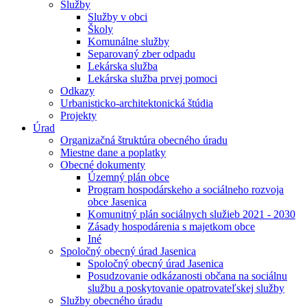
Služby
Služby v obci
Školy
Komunálne služby
Separovaný zber odpadu
Lekárska služba
Lekárska služba prvej pomoci
Odkazy
Urbanisticko-architektonická štúdia
Projekty
Úrad
Organizačná štruktúra obecného úradu
Miestne dane a poplatky
Obecné dokumenty
Územný plán obce
Program hospodárskeho a sociálneho rozvoja
obce Jasenica
Komunitný plán sociálnych služieb 2021 - 2030
Zásady hospodárenia s majetkom obce
Iné
Spoločný obecný úrad Jasenica
Spoločný obecný úrad Jasenica
Posudzovanie odkázanosti občana na sociálnu
službu a poskytovanie opatrovateľskej služby
Služby obecného úradu