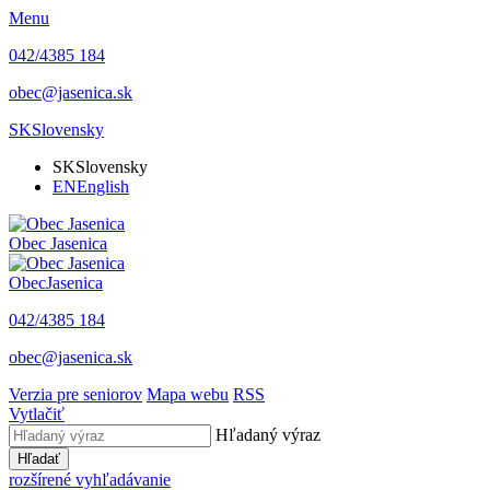
Menu
042/4385 184
obec@jasenica.sk
SK
Slovensky
SK
Slovensky
EN
English
Obec
Jasenica
Obec
Jasenica
042/4385 184
obec@jasenica.sk
Verzia pre seniorov
Mapa webu
RSS
Vytlačiť
Hľadaný výraz
Hľadať
rozšírené vyhľadávanie