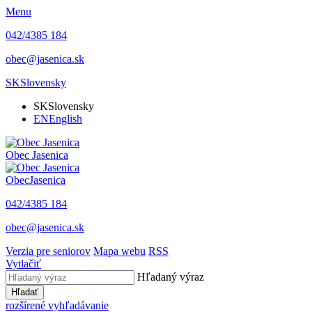
Menu
042/4385 184
obec@jasenica.sk
SK
Slovensky
SK
Slovensky
EN
English
Obec
Jasenica
Obec
Jasenica
042/4385 184
obec@jasenica.sk
Verzia pre seniorov
Mapa webu
RSS
Vytlačiť
Hľadaný výraz
Hľadať
rozšírené vyhľadávanie