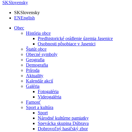
SK
Slovensky
SK
Slovensky
EN
English
Obec
História obce
Predhistorické osídlenie územia Jasenice
Osobnosti pôsobiace v Jasenici
Štatút obce
Obecné symboly
Geografia
Demografia
Príroda
Aktuality
Kalendár akcií
Galéria
Fotogaléria
Videogaléria
Farnosť
Sport a kultúra
Sport
Národné kultúrne pamiatky
Spevácka skupina Dúbrava
Dobrovoľný hasičský zbor