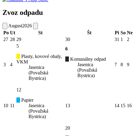
Zvoz odpadu
August
2026
Po
Ut
St
Št
Pi
So
Ne
27
28
29
30
31
1
2
5
6
Plasty, kovové obaly,
Komunálny odpad
VKM
3
4
Jasenica
7
8
9
Jasenica
(Považská
(Považská
Bystrica)
Bystrica)
12
Papier
10
11
Jasenica
13
14
15
16
(Považská
Bystrica)
20