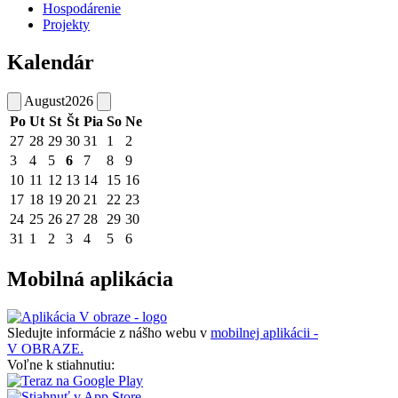
Hospodárenie
Projekty
Kalendár
August
2026
Po
Ut
St
Št
Pia
So
Ne
27
28
29
30
31
1
2
3
4
5
6
7
8
9
10
11
12
13
14
15
16
17
18
19
20
21
22
23
24
25
26
27
28
29
30
31
1
2
3
4
5
6
Mobilná aplikácia
Sledujte informácie z nášho webu v
mobilnej aplikácii -
V OBRAZE.
Voľne k stiahnutiu: