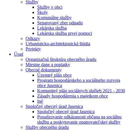
Služby
Služby v obci
Školy
Komunálne služby
Separovaný zber odpadu
Lekárska služba
Lekárska služba prvej pomoci
Odkazy
Urbanisticko-architektonická štúdia
Projekty
Úrad
Organizačná štruktúra obecného úradu
Miestne dane a poplatky
Obecné dokumenty
Územný plán obce
Program hospodárskeho a sociálneho rozvoja
obce Jasenica
Komunitný plán sociálnych služieb 2021 - 2030
Zásady hospodárenia s majetkom obce
Iné
Spoločný obecný úrad Jasenica
Spoločný obecný úrad Jasenica
Posudzovanie odkázanosti občana na sociálnu
službu a poskytovanie opatrovateľskej služby
Služby obecného úradu