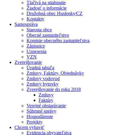
Tlačivá na stiahnutie
Žiadosť o informácie
Družobná obec Huslenky⁄CZ
Kontakty
Samospráva
Starosta obce
Obecné zastupiteľstvo
Komisie obecného zastupiteľstva
Zápisnice
Uznesenia
VZN
Zverejňovanie
Úradná tabuľa
Zmluvy, Faktúry, Objednávky
Zmluvy vodovod
Zmluvy bytovky
Zverejňovanie do roku 2018
Zmluvy
Faktúry
Verejné obstarávanie
Súhrnné správy
Hospodárenie
Projekty
Chcem vybaviť
Evidencia obyvateľstva