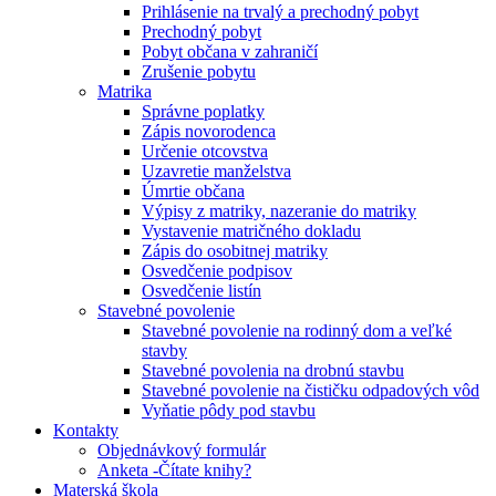
Prihlásenie na trvalý a prechodný pobyt
Prechodný pobyt
Pobyt občana v zahraničí
Zrušenie pobytu
Matrika
Správne poplatky
Zápis novorodenca
Určenie otcovstva
Uzavretie manželstva
Úmrtie občana
Výpisy z matriky, nazeranie do matriky
Vystavenie matričného dokladu
Zápis do osobitnej matriky
Osvedčenie podpisov
Osvedčenie listín
Stavebné povolenie
Stavebné povolenie na rodinný dom a veľké
stavby
Stavebné povolenia na drobnú stavbu
Stavebné povolenie na čističku odpadových vôd
Vyňatie pôdy pod stavbu
Kontakty
Objednávkový formulár
Anketa -Čítate knihy?
Materská škola