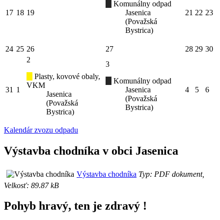
Komunálny odpad
17
18
19
Jasenica
21
22
23
(Považská
Bystrica)
24
25
26
27
28
29
30
2
3
Plasty, kovové obaly,
Komunálny odpad
VKM
31
1
Jasenica
4
5
6
Jasenica
(Považská
(Považská
Bystrica)
Bystrica)
Kalendár zvozu odpadu
Výstavba chodníka v obci Jasenica
Výstavba chodníka
Typ: PDF dokument,
Velkosť: 89.87 kB
Pohyb hravý, ten je zdravý !