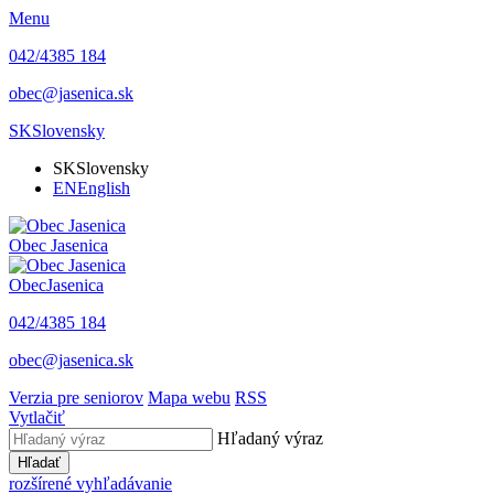
Menu
042/4385 184
obec@jasenica.sk
SK
Slovensky
SK
Slovensky
EN
English
Obec
Jasenica
Obec
Jasenica
042/4385 184
obec@jasenica.sk
Verzia pre seniorov
Mapa webu
RSS
Vytlačiť
Hľadaný výraz
Hľadať
rozšírené vyhľadávanie