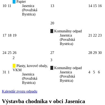
Papier
10
11
Jasenica
13
14
15
16
(Považská
Bystrica)
20
Komunálny odpad
17
18
19
Jasenica
21
22
23
(Považská
Bystrica)
24
25
26
27
28
29
30
2
3
Plasty, kovové obaly,
Komunálny odpad
VKM
31
1
Jasenica
4
5
6
Jasenica
(Považská
(Považská
Bystrica)
Bystrica)
Kalendár zvozu odpadu
Výstavba chodníka v obci Jasenica