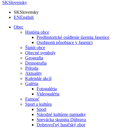
SK
Slovensky
SK
Slovensky
EN
English
Obec
História obce
Predhistorické osídlenie územia Jasenice
Osobnosti pôsobiace v Jasenici
Štatút obce
Obecné symboly
Geografia
Demografia
Príroda
Aktuality
Kalendár akcií
Galéria
Fotogaléria
Videogaléria
Farnosť
Sport a kultúra
Sport
Národné kultúrne pamiatky
Spevácka skupina Dúbrava
Dobrovoľný hasičský zbor