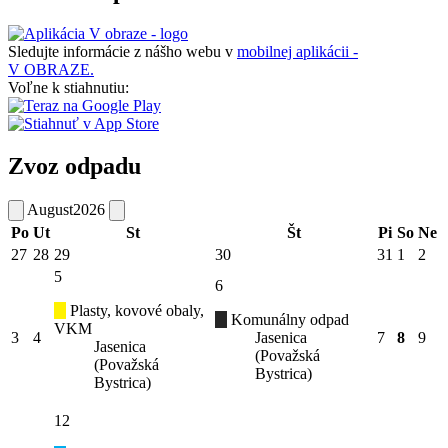
Sledujte informácie z nášho webu v
mobilnej aplikácii -
V OBRAZE.
Voľne k stiahnutiu:
Zvoz odpadu
August
2026
Po
Ut
St
Št
Pi
So
Ne
27
28
29
30
31
1
2
5
6
Plasty, kovové obaly,
Komunálny odpad
VKM
3
4
Jasenica
7
8
9
Jasenica
(Považská
(Považská
Bystrica)
Bystrica)
12