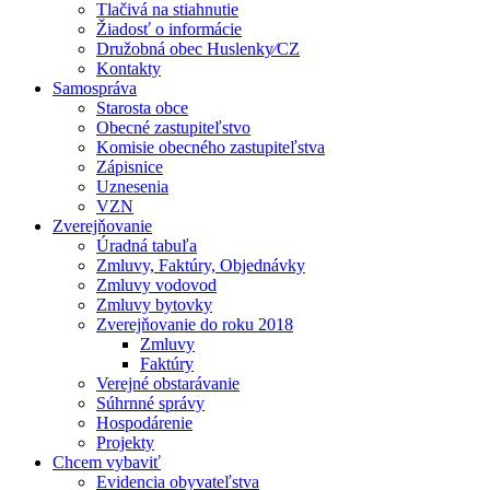
Tlačivá na stiahnutie
Žiadosť o informácie
Družobná obec Huslenky⁄CZ
Kontakty
Samospráva
Starosta obce
Obecné zastupiteľstvo
Komisie obecného zastupiteľstva
Zápisnice
Uznesenia
VZN
Zverejňovanie
Úradná tabuľa
Zmluvy, Faktúry, Objednávky
Zmluvy vodovod
Zmluvy bytovky
Zverejňovanie do roku 2018
Zmluvy
Faktúry
Verejné obstarávanie
Súhrnné správy
Hospodárenie
Projekty
Chcem vybaviť
Evidencia obyvateľstva