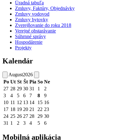
Úradná tabuľa
Zmluvy, Faktúry, Objednávky
Zmluvy vodovod
Zmluvy bytovky
Zverejňovanie do roku 2018
Verejné obstarávanie
Súhrnné správy
Hospodárenie
Projekty
Kalendár
August
2026
Po
Ut
St
Št
Pia
So
Ne
27
28
29
30
31
1
2
3
4
5
6
7
8
9
10
11
12
13
14
15
16
17
18
19
20
21
22
23
24
25
26
27
28
29
30
31
1
2
3
4
5
6
Mobilná aplikácia