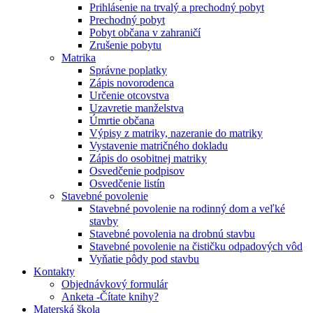
Prihlásenie na trvalý a prechodný pobyt
Prechodný pobyt
Pobyt občana v zahraničí
Zrušenie pobytu
Matrika
Správne poplatky
Zápis novorodenca
Určenie otcovstva
Uzavretie manželstva
Úmrtie občana
Výpisy z matriky, nazeranie do matriky
Vystavenie matričného dokladu
Zápis do osobitnej matriky
Osvedčenie podpisov
Osvedčenie listín
Stavebné povolenie
Stavebné povolenie na rodinný dom a veľké
stavby
Stavebné povolenia na drobnú stavbu
Stavebné povolenie na čističku odpadových vôd
Vyňatie pôdy pod stavbu
Kontakty
Objednávkový formulár
Anketa -Čítate knihy?
Materská škola