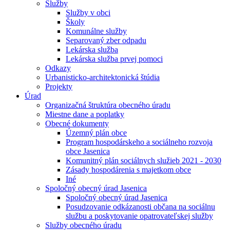
Služby
Služby v obci
Školy
Komunálne služby
Separovaný zber odpadu
Lekárska služba
Lekárska služba prvej pomoci
Odkazy
Urbanisticko-architektonická štúdia
Projekty
Úrad
Organizačná štruktúra obecného úradu
Miestne dane a poplatky
Obecné dokumenty
Územný plán obce
Program hospodárskeho a sociálneho rozvoja
obce Jasenica
Komunitný plán sociálnych služieb 2021 - 2030
Zásady hospodárenia s majetkom obce
Iné
Spoločný obecný úrad Jasenica
Spoločný obecný úrad Jasenica
Posudzovanie odkázanosti občana na sociálnu
službu a poskytovanie opatrovateľskej služby
Služby obecného úradu