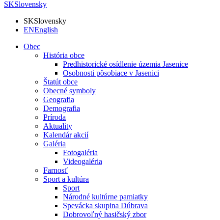
SK
Slovensky
SK
Slovensky
EN
English
Obec
História obce
Predhistorické osídlenie územia Jasenice
Osobnosti pôsobiace v Jasenici
Štatút obce
Obecné symboly
Geografia
Demografia
Príroda
Aktuality
Kalendár akcií
Galéria
Fotogaléria
Videogaléria
Farnosť
Sport a kultúra
Sport
Národné kultúrne pamiatky
Spevácka skupina Dúbrava
Dobrovoľný hasičský zbor