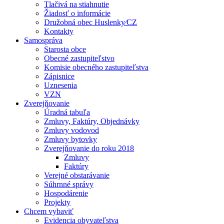
Tlačivá na stiahnutie
Žiadosť o informácie
Družobná obec Huslenky⁄CZ
Kontakty
Samospráva
Starosta obce
Obecné zastupiteľstvo
Komisie obecného zastupiteľstva
Zápisnice
Uznesenia
VZN
Zverejňovanie
Úradná tabuľa
Zmluvy, Faktúry, Objednávky
Zmluvy vodovod
Zmluvy bytovky
Zverejňovanie do roku 2018
Zmluvy
Faktúry
Verejné obstarávanie
Súhrnné správy
Hospodárenie
Projekty
Chcem vybaviť
Evidencia obyvateľstva