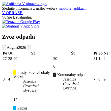
Sledujte informácie z nášho webu v
mobilnej aplikácii -
V OBRAZE.
Voľne k stiahnutiu:
Zvoz odpadu
August
2026
Po
Ut
St
Št
Pi
So
Ne
27
28
29
30
31
1
2
5
6
Plasty, kovové obaly,
Komunálny odpad
VKM
3
4
Jasenica
7
8
9
Jasenica
(Považská
(Považská
Bystrica)
Bystrica)
12
Papier