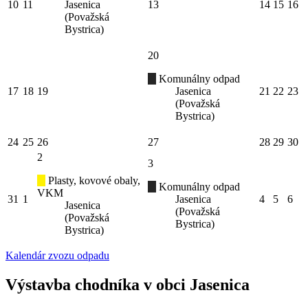
10
11
Jasenica
13
14
15
16
(Považská
Bystrica)
20
Komunálny odpad
17
18
19
Jasenica
21
22
23
(Považská
Bystrica)
24
25
26
27
28
29
30
2
3
Plasty, kovové obaly,
Komunálny odpad
VKM
31
1
Jasenica
4
5
6
Jasenica
(Považská
(Považská
Bystrica)
Bystrica)
Kalendár zvozu odpadu
Výstavba chodníka v obci Jasenica