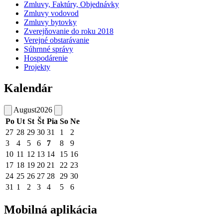
Zmluvy, Faktúry, Objednávky
Zmluvy vodovod
Zmluvy bytovky
Zverejňovanie do roku 2018
Verejné obstarávanie
Súhrnné správy
Hospodárenie
Projekty
Kalendár
August
2026
Po
Ut
St
Št
Pia
So
Ne
27
28
29
30
31
1
2
3
4
5
6
7
8
9
10
11
12
13
14
15
16
17
18
19
20
21
22
23
24
25
26
27
28
29
30
31
1
2
3
4
5
6
Mobilná aplikácia