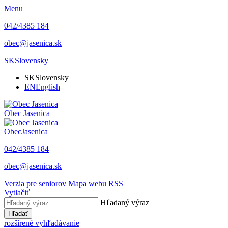
Menu
042/4385 184
obec@jasenica.sk
SK
Slovensky
SK
Slovensky
EN
English
Obec
Jasenica
Obec
Jasenica
042/4385 184
obec@jasenica.sk
Verzia pre seniorov
Mapa webu
RSS
Vytlačiť
Hľadaný výraz
Hľadať
rozšírené vyhľadávanie