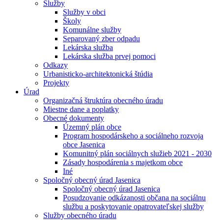
Služby
Služby v obci
Školy
Komunálne služby
Separovaný zber odpadu
Lekárska služba
Lekárska služba prvej pomoci
Odkazy
Urbanisticko-architektonická štúdia
Projekty
Úrad
Organizačná štruktúra obecného úradu
Miestne dane a poplatky
Obecné dokumenty
Územný plán obce
Program hospodárskeho a sociálneho rozvoja
obce Jasenica
Komunitný plán sociálnych služieb 2021 - 2030
Zásady hospodárenia s majetkom obce
Iné
Spoločný obecný úrad Jasenica
Spoločný obecný úrad Jasenica
Posudzovanie odkázanosti občana na sociálnu
službu a poskytovanie opatrovateľskej služby
Služby obecného úradu