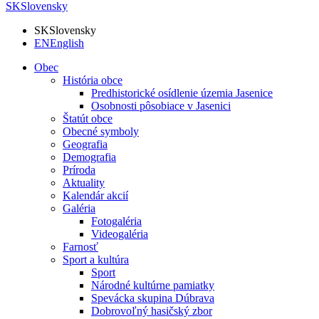
SK
Slovensky
SK
Slovensky
EN
English
Obec
História obce
Predhistorické osídlenie územia Jasenice
Osobnosti pôsobiace v Jasenici
Štatút obce
Obecné symboly
Geografia
Demografia
Príroda
Aktuality
Kalendár akcií
Galéria
Fotogaléria
Videogaléria
Farnosť
Sport a kultúra
Sport
Národné kultúrne pamiatky
Spevácka skupina Dúbrava
Dobrovoľný hasičský zbor