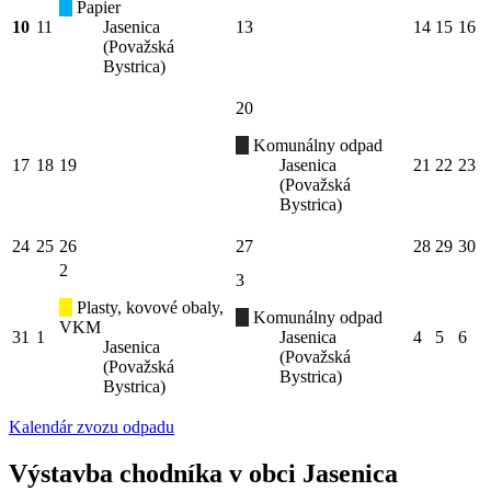
Papier
10
11
Jasenica
13
14
15
16
(Považská
Bystrica)
20
Komunálny odpad
17
18
19
Jasenica
21
22
23
(Považská
Bystrica)
24
25
26
27
28
29
30
2
3
Plasty, kovové obaly,
Komunálny odpad
VKM
31
1
Jasenica
4
5
6
Jasenica
(Považská
(Považská
Bystrica)
Bystrica)
Kalendár zvozu odpadu
Výstavba chodníka v obci Jasenica