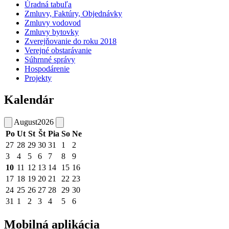
Úradná tabuľa
Zmluvy, Faktúry, Objednávky
Zmluvy vodovod
Zmluvy bytovky
Zverejňovanie do roku 2018
Verejné obstarávanie
Súhrnné správy
Hospodárenie
Projekty
Kalendár
August
2026
Po
Ut
St
Št
Pia
So
Ne
27
28
29
30
31
1
2
3
4
5
6
7
8
9
10
11
12
13
14
15
16
17
18
19
20
21
22
23
24
25
26
27
28
29
30
31
1
2
3
4
5
6
Mobilná aplikácia