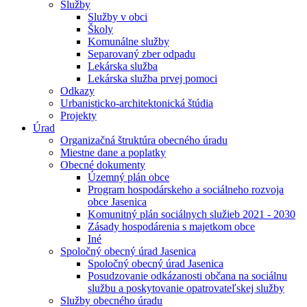
Služby
Služby v obci
Školy
Komunálne služby
Separovaný zber odpadu
Lekárska služba
Lekárska služba prvej pomoci
Odkazy
Urbanisticko-architektonická štúdia
Projekty
Úrad
Organizačná štruktúra obecného úradu
Miestne dane a poplatky
Obecné dokumenty
Územný plán obce
Program hospodárskeho a sociálneho rozvoja
obce Jasenica
Komunitný plán sociálnych služieb 2021 - 2030
Zásady hospodárenia s majetkom obce
Iné
Spoločný obecný úrad Jasenica
Spoločný obecný úrad Jasenica
Posudzovanie odkázanosti občana na sociálnu
službu a poskytovanie opatrovateľskej služby
Služby obecného úradu