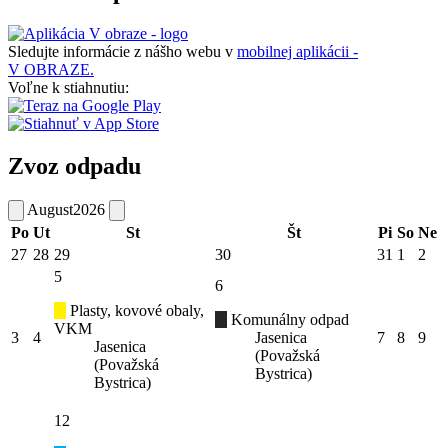
Sledujte informácie z nášho webu v
mobilnej aplikácii -
V OBRAZE.
Voľne k stiahnutiu:
Zvoz odpadu
August
2026
Po
Ut
St
Št
Pi
So
Ne
27
28
29
30
31
1
2
5
6
Plasty, kovové obaly,
Komunálny odpad
VKM
3
4
Jasenica
7
8
9
Jasenica
(Považská
(Považská
Bystrica)
Bystrica)
12