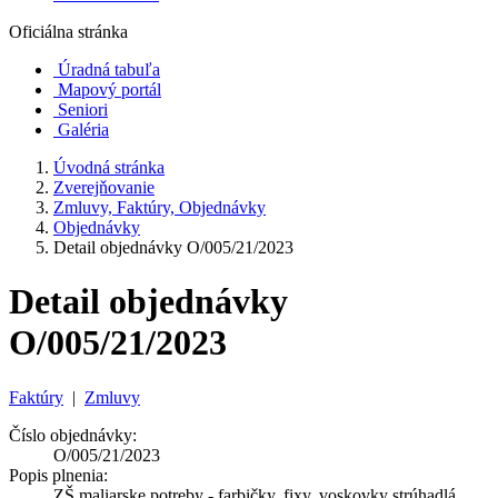
Oficiálna stránka
Úradná tabuľa
Mapový portál
Seniori
Galéria
Úvodná stránka
Zverejňovanie
Zmluvy, Faktúry, Objednávky
Objednávky
Detail objednávky O/005/21/2023
Detail objednávky
O/005/21/2023
Faktúry
|
Zmluvy
Číslo objednávky:
O/005/21/2023
Popis plnenia:
ZŠ maliarske potreby - farbičky, fixy, voskovky strúhadlá