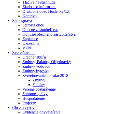
Tlačivá na stiahnutie
Žiadosť o informácie
Družobná obec Huslenky⁄CZ
Kontakty
Samospráva
Starosta obce
Obecné zastupiteľstvo
Komisie obecného zastupiteľstva
Zápisnice
Uznesenia
VZN
Zverejňovanie
Úradná tabuľa
Zmluvy, Faktúry, Objednávky
Zmluvy vodovod
Zmluvy bytovky
Zverejňovanie do roku 2018
Zmluvy
Faktúry
Verejné obstarávanie
Súhrnné správy
Hospodárenie
Projekty
Chcem vybaviť
Evidencia obyvateľstva