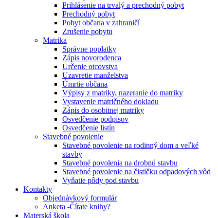
Prihlásenie na trvalý a prechodný pobyt
Prechodný pobyt
Pobyt občana v zahraničí
Zrušenie pobytu
Matrika
Správne poplatky
Zápis novorodenca
Určenie otcovstva
Uzavretie manželstva
Úmrtie občana
Výpisy z matriky, nazeranie do matriky
Vystavenie matričného dokladu
Zápis do osobitnej matriky
Osvedčenie podpisov
Osvedčenie listín
Stavebné povolenie
Stavebné povolenie na rodinný dom a veľké
stavby
Stavebné povolenia na drobnú stavbu
Stavebné povolenie na čističku odpadových vôd
Vyňatie pôdy pod stavbu
Kontakty
Objednávkový formulár
Anketa -Čítate knihy?
Materská škola