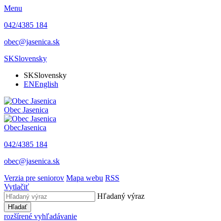
Menu
042/4385 184
obec@jasenica.sk
SK
Slovensky
SK
Slovensky
EN
English
Obec
Jasenica
Obec
Jasenica
042/4385 184
obec@jasenica.sk
Verzia pre seniorov
Mapa webu
RSS
Vytlačiť
Hľadaný výraz
Hľadať
rozšírené vyhľadávanie