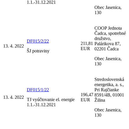
1.1.-31.12.2021
Obec Jasenica,
130
COOP Jednota
Čadca, spotrebné
družstvo,
DF015/2/22
211,81
Palárikova 87,
13. 4. 2022
EUR
02201 Čadca
ŠJ potraviny
Obec Jasenica,
130
Stredoslovenská
energetika, a. s.,
DF015/1/22
Pri Rajčianke
196,47
8591/4B, 01001
13. 4. 2022
TJ vyúčtovanie el. energie
EUR
Žilina
1.1.-31.12.2021
Obec Jasenica,
130