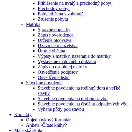
Prihlásenie na trvalý a prechodný pobyt
Prechodný pobyt
Pobyt občana v zahraničí
Zrušenie pobytu
Matrika
Správne poplatky
Zápis novorodenca
Určenie otcovstva
Uzavretie manželstva
Úmrtie občana
Výpisy z matriky, nazeranie do matriky
Vystavenie matričného dokladu
Zápis do osobitnej matriky
Osvedčenie podpisov
Osvedčenie listín
Stavebné povolenie
Stavebné povolenie na rodinný dom a veľké
stavby
Stavebné povolenia na drobnú stavbu
Stavebné povolenie na čističku odpadových vôd
Vyňatie pôdy pod stavbu
Kontakty
Objednávkový formulár
Anketa -Čítate knihy?
Materská škola