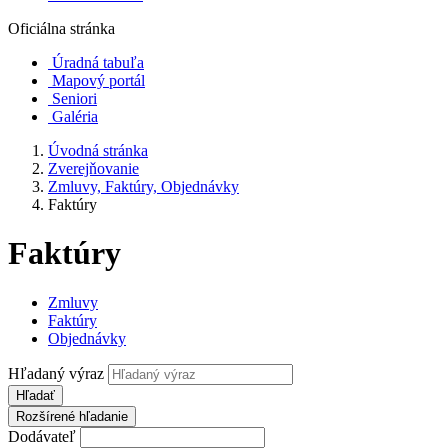
Oficiálna stránka
Úradná tabuľa
Mapový portál
Seniori
Galéria
Úvodná stránka
Zverejňovanie
Zmluvy, Faktúry, Objednávky
Faktúry
Faktúry
Zmluvy
Faktúry
Objednávky
Hľadaný výraz
Hľadať
Rozšírené hľadanie
Dodávateľ