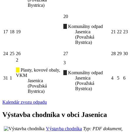
Bystrica)
20
Komunálny odpad
17
18
19
Jasenica
21
22
23
(Považská
Bystrica)
24
25
26
27
28
29
30
2
3
Plasty, kovové obaly,
Komunálny odpad
VKM
31
1
Jasenica
4
5
6
Jasenica
(Považská
(Považská
Bystrica)
Bystrica)
Kalendár zvozu odpadu
Výstavba chodníka v obci Jasenica
Výstavba chodníka
Typ: PDF dokument,