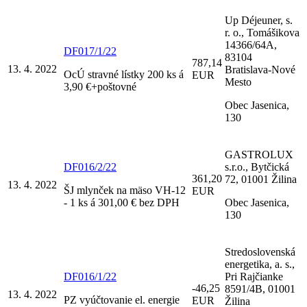
Up Déjeuner, s.
r. o., Tomášikova
14366/64A,
DF017/1/22
83104
787,14
13. 4. 2022
Bratislava-Nové
OcÚ stravné lístky 200 ks á
EUR
Mesto
3,90 €+poštovné
Obec Jasenica,
130
GASTROLUX
DF016/2/22
s.r.o., Bytčická
361,20
72, 01001 Žilina
13. 4. 2022
ŠJ mlynček na mäso VH-12
EUR
- 1 ks á 301,00 € bez DPH
Obec Jasenica,
130
Stredoslovenská
energetika, a. s.,
DF016/1/22
Pri Rajčianke
-46,25
8591/4B, 01001
13. 4. 2022
PZ vyúčtovanie el. energie
EUR
Žilina