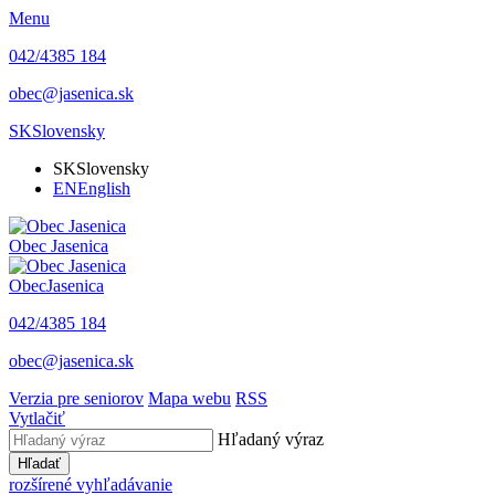
Menu
042/4385 184
obec@jasenica.sk
SK
Slovensky
SK
Slovensky
EN
English
Obec
Jasenica
Obec
Jasenica
042/4385 184
obec@jasenica.sk
Verzia pre seniorov
Mapa webu
RSS
Vytlačiť
Hľadaný výraz
Hľadať
rozšírené vyhľadávanie