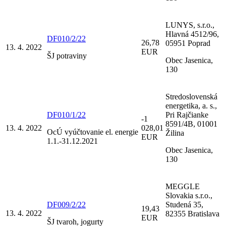
LUNYS, s.r.o.,
Hlavná 4512/96,
DF010/2/22
26,78
05951 Poprad
13. 4. 2022
EUR
ŠJ potraviny
Obec Jasenica,
130
Stredoslovenská
energetika, a. s.,
DF010/1/22
Pri Rajčianke
-1
8591/4B, 01001
13. 4. 2022
028,01
OcÚ vyúčtovanie el. energie
Žilina
EUR
1.1.-31.12.2021
Obec Jasenica,
130
MEGGLE
Slovakia s.r.o.,
DF009/2/22
Studená 35,
19,43
13. 4. 2022
82355 Bratislava
EUR
ŠJ tvaroh, jogurty