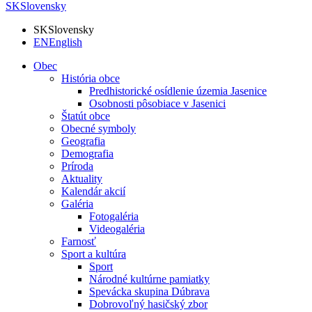
SK
Slovensky
SK
Slovensky
EN
English
Obec
História obce
Predhistorické osídlenie územia Jasenice
Osobnosti pôsobiace v Jasenici
Štatút obce
Obecné symboly
Geografia
Demografia
Príroda
Aktuality
Kalendár akcií
Galéria
Fotogaléria
Videogaléria
Farnosť
Sport a kultúra
Sport
Národné kultúrne pamiatky
Spevácka skupina Dúbrava
Dobrovoľný hasičský zbor