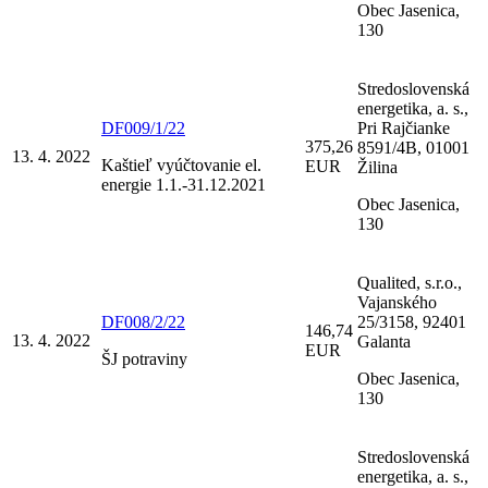
Obec Jasenica,
130
Stredoslovenská
energetika, a. s.,
DF009/1/22
Pri Rajčianke
375,26
8591/4B, 01001
13. 4. 2022
Kaštieľ vyúčtovanie el.
EUR
Žilina
energie 1.1.-31.12.2021
Obec Jasenica,
130
Qualited, s.r.o.,
Vajanského
DF008/2/22
25/3158, 92401
146,74
13. 4. 2022
Galanta
EUR
ŠJ potraviny
Obec Jasenica,
130
Stredoslovenská
energetika, a. s.,