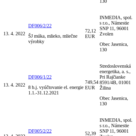
130
INMEDIA, spol.
s r.o., Námestie
DF006/2/22
SNP 11, 96001
72,12
13. 4. 2022
Zvolen
ŠJ múka, mlieko, mliečne
EUR
výrobky
Obec Jasenica,
130
Stredoslovenská
energetika, a. s.,
DF006/1/22
Pri Rajčianke
749,54
8591/4B, 01001
13. 4. 2022
8 b.j. vyúčtovanie el. energie
EUR
Žilina
1.1.-31.12.2021
Obec Jasenica,
130
INMEDIA, spol.
s r.o., Námestie
DF005/2/22
SNP 11, 96001
52,39