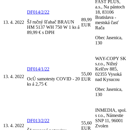
FAST PLUS,
a.s., Na pántoch
DF014/2/22
18, 83106
Bratislava -
89,99
ŠJ ručný šľahač BRAUN
13. 4. 2022
mestská časť
EUR
HM 5137 WH 750 W 1 ks á
Rača
89,99 € s DPH
Obec Jasenica,
130
WAY-COPY SK
s.r.o., Nižný
DF014/1/22
Kelčov 885,
55,00
02355 Vysoká
13. 4. 2022
OcÚ samotesty COVID - 20
EUR
nad Kysucou
ks á 2,75 €
Obec Jasenica,
130
INMEDIA, spol.
s r.o., Námestie
DF013/2/22
SNP 11, 96001
55,60
13. 4. 2022
Zvolen
EUR