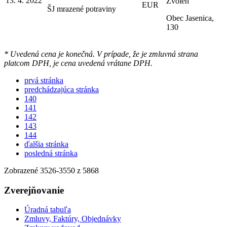
13. 4. 2022
Zvolen
EUR
ŠJ mrazené potraviny
Obec Jasenica,
130
* Uvedená cena je konečná. V prípade, že je zmluvná strana
platcom DPH, je cena uvedená vrátane DPH.
prvá stránka
predchádzajúca stránka
140
141
142
143
144
ďalšia stránka
posledná stránka
Zobrazené
3526
-
3550
z 5868
Zverejňovanie
Úradná tabuľa
Zmluvy, Faktúry, Objednávky