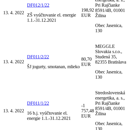
DF012/1/22
Pri Rajčianke
198,92
8591/4B, 01001
13. 4. 2022
ZŠ vyúčtovanie el. energie
EUR
Žilina
1.1.-31.12.2021
Obec Jasenica,
130
MEGGLE
Slovakia s.r.o.,
DF011/2/22
Studená 35,
80,70
13. 4. 2022
82355 Bratislava
EUR
ŠJ jogurty, smotanan, mlieko
Obec Jasenica,
130
Stredoslovenská
energetika, a. s.,
DF011/1/22
Pri Rajčianke
-1
8591/4B, 01001
13. 4. 2022
757,48
16 b.j. vyúčtovanie el.
Žilina
EUR
energie 1.1.-31.12.2021
Obec Jasenica,
130