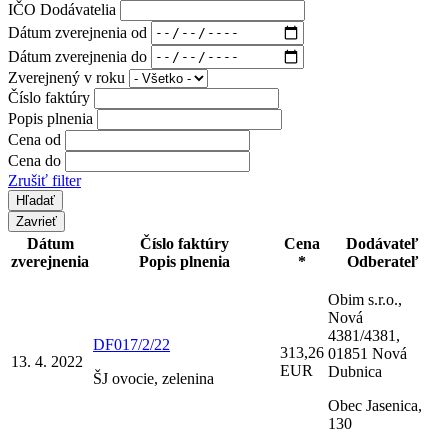
IČO Dodávatelia
Dátum zverejnenia od
Dátum zverejnenia do
Zverejnený v roku
Číslo faktúry
Popis plnenia
Cena od
Cena do
Zrušiť filter
Zavrieť
Dátum
Číslo faktúry
Cena
Dodávateľ
zverejnenia
Popis plnenia
*
Odberateľ
Obim s.r.o.,
Nová
4381/4381,
DF017/2/22
313,26
01851 Nová
13. 4. 2022
EUR
Dubnica
ŠJ ovocie, zelenina
Obec Jasenica,
130