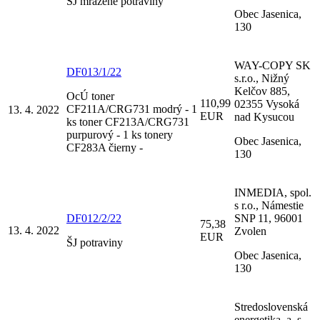
ŠJ mrazené potraviny
Obec Jasenica,
130
WAY-COPY SK
DF013/1/22
s.r.o., Nižný
Kelčov 885,
OcÚ toner
110,99
02355 Vysoká
CF211A/CRG731 modrý - 1
13. 4. 2022
EUR
nad Kysucou
ks toner CF213A/CRG731
purpurový - 1 ks tonery
Obec Jasenica,
CF283A čierny -
130
INMEDIA, spol.
s r.o., Námestie
DF012/2/22
SNP 11, 96001
75,38
13. 4. 2022
Zvolen
EUR
ŠJ potraviny
Obec Jasenica,
130
Stredoslovenská
energetika, a. s.,