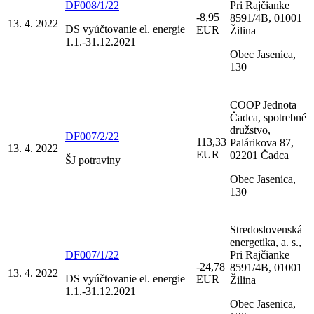
DF008/1/22
Pri Rajčianke
-8,95
8591/4B, 01001
13. 4. 2022
DS vyúčtovanie el. energie
EUR
Žilina
1.1.-31.12.2021
Obec Jasenica,
130
COOP Jednota
Čadca, spotrebné
družstvo,
DF007/2/22
113,33
Palárikova 87,
13. 4. 2022
EUR
02201 Čadca
ŠJ potraviny
Obec Jasenica,
130
Stredoslovenská
energetika, a. s.,
DF007/1/22
Pri Rajčianke
-24,78
8591/4B, 01001
13. 4. 2022
DS vyúčtovanie el. energie
EUR
Žilina
1.1.-31.12.2021
Obec Jasenica,