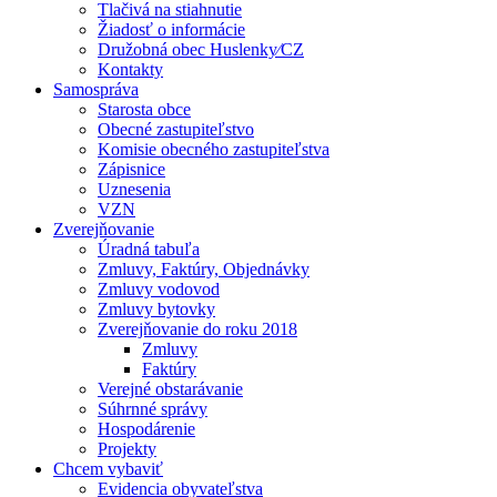
Tlačivá na stiahnutie
Žiadosť o informácie
Družobná obec Huslenky⁄CZ
Kontakty
Samospráva
Starosta obce
Obecné zastupiteľstvo
Komisie obecného zastupiteľstva
Zápisnice
Uznesenia
VZN
Zverejňovanie
Úradná tabuľa
Zmluvy, Faktúry, Objednávky
Zmluvy vodovod
Zmluvy bytovky
Zverejňovanie do roku 2018
Zmluvy
Faktúry
Verejné obstarávanie
Súhrnné správy
Hospodárenie
Projekty
Chcem vybaviť
Evidencia obyvateľstva