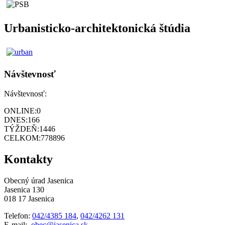
Urbanisticko-architektonická štúdia
Návštevnosť
Návštevnosť:
ONLINE:
0
DNES:
166
TÝŽDEŇ:
1446
CELKOM:
778896
Kontakty
Obecný úrad Jasenica
Jasenica 130
018 17 Jasenica
Telefon:
042/4385 184
,
042/4262 131
E-mail:
obec@jasenica.sk