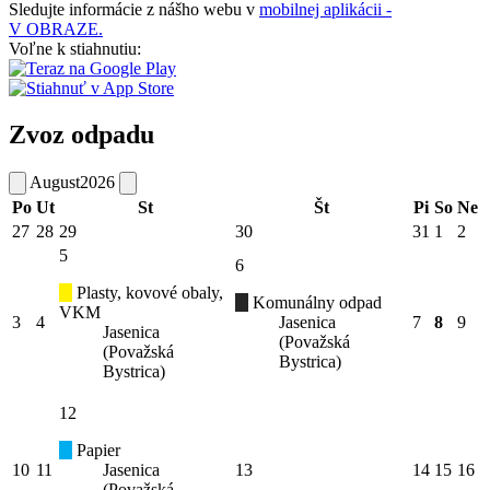
Sledujte informácie z nášho webu v
mobilnej aplikácii -
V OBRAZE.
Voľne k stiahnutiu:
Zvoz odpadu
August
2026
Po
Ut
St
Št
Pi
So
Ne
27
28
29
30
31
1
2
5
6
Plasty, kovové obaly,
Komunálny odpad
VKM
3
4
Jasenica
7
8
9
Jasenica
(Považská
(Považská
Bystrica)
Bystrica)
12
Papier
10
11
Jasenica
13
14
15
16
(Považská