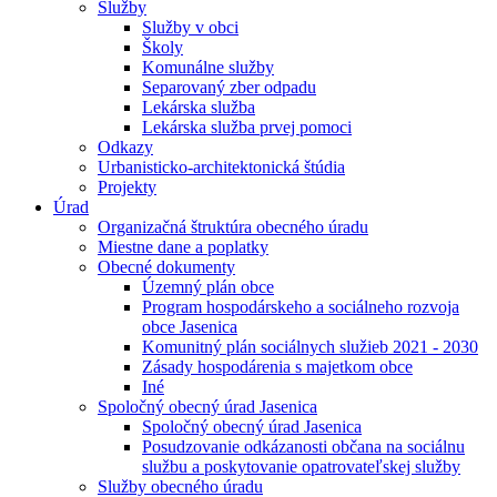
Služby
Služby v obci
Školy
Komunálne služby
Separovaný zber odpadu
Lekárska služba
Lekárska služba prvej pomoci
Odkazy
Urbanisticko-architektonická štúdia
Projekty
Úrad
Organizačná štruktúra obecného úradu
Miestne dane a poplatky
Obecné dokumenty
Územný plán obce
Program hospodárskeho a sociálneho rozvoja
obce Jasenica
Komunitný plán sociálnych služieb 2021 - 2030
Zásady hospodárenia s majetkom obce
Iné
Spoločný obecný úrad Jasenica
Spoločný obecný úrad Jasenica
Posudzovanie odkázanosti občana na sociálnu
službu a poskytovanie opatrovateľskej služby
Služby obecného úradu