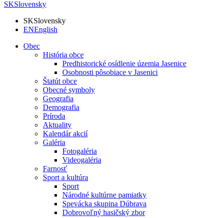
SK
Slovensky
SK
Slovensky
EN
English
Obec
História obce
Predhistorické osídlenie územia Jasenice
Osobnosti pôsobiace v Jasenici
Štatút obce
Obecné symboly
Geografia
Demografia
Príroda
Aktuality
Kalendár akcií
Galéria
Fotogaléria
Videogaléria
Farnosť
Sport a kultúra
Sport
Národné kultúrne pamiatky
Spevácka skupina Dúbrava
Dobrovoľný hasičský zbor