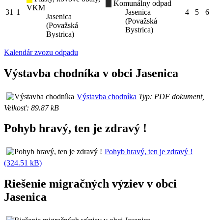
Komunálny odpad
VKM
31
1
Jasenica
4
5
6
Jasenica
(Považská
(Považská
Bystrica)
Bystrica)
Kalendár zvozu odpadu
Výstavba chodníka v obci Jasenica
Výstavba chodníka
Typ: PDF dokument,
Velkosť: 89.87 kB
Pohyb hravý, ten je zdravý !
Pohyb hravý, ten je zdravý !
(324.51 kB)
Riešenie migračných výziev v obci
Jasenica