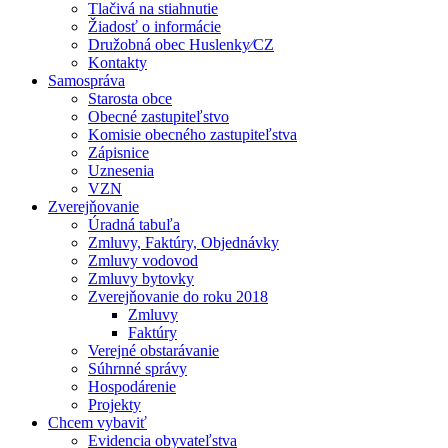
Tlačivá na stiahnutie
Žiadosť o informácie
Družobná obec Huslenky⁄CZ
Kontakty
Samospráva
Starosta obce
Obecné zastupiteľstvo
Komisie obecného zastupiteľstva
Zápisnice
Uznesenia
VZN
Zverejňovanie
Úradná tabuľa
Zmluvy, Faktúry, Objednávky
Zmluvy vodovod
Zmluvy bytovky
Zverejňovanie do roku 2018
Zmluvy
Faktúry
Verejné obstarávanie
Súhrnné správy
Hospodárenie
Projekty
Chcem vybaviť
Evidencia obyvateľstva