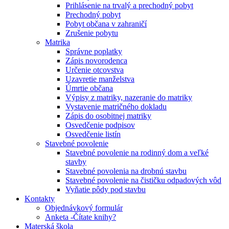
Prihlásenie na trvalý a prechodný pobyt
Prechodný pobyt
Pobyt občana v zahraničí
Zrušenie pobytu
Matrika
Správne poplatky
Zápis novorodenca
Určenie otcovstva
Uzavretie manželstva
Úmrtie občana
Výpisy z matriky, nazeranie do matriky
Vystavenie matričného dokladu
Zápis do osobitnej matriky
Osvedčenie podpisov
Osvedčenie listín
Stavebné povolenie
Stavebné povolenie na rodinný dom a veľké
stavby
Stavebné povolenia na drobnú stavbu
Stavebné povolenie na čističku odpadových vôd
Vyňatie pôdy pod stavbu
Kontakty
Objednávkový formulár
Anketa -Čítate knihy?
Materská škola