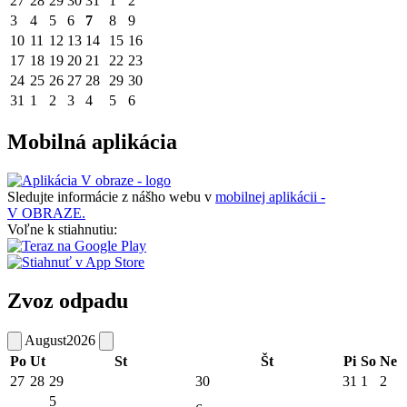
27
28
29
30
31
1
2
3
4
5
6
7
8
9
10
11
12
13
14
15
16
17
18
19
20
21
22
23
24
25
26
27
28
29
30
31
1
2
3
4
5
6
Mobilná aplikácia
Sledujte informácie z nášho webu v
mobilnej aplikácii -
V OBRAZE.
Voľne k stiahnutiu:
Zvoz odpadu
August
2026
Po
Ut
St
Št
Pi
So
Ne
27
28
29
30
31
1
2
5