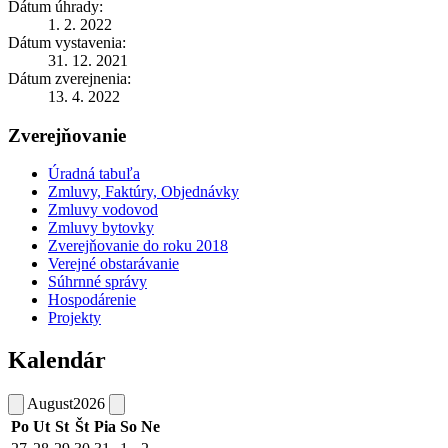
Dátum úhrady:
1. 2. 2022
Dátum vystavenia:
31. 12. 2021
Dátum zverejnenia:
13. 4. 2022
Zverejňovanie
Úradná tabuľa
Zmluvy, Faktúry, Objednávky
Zmluvy vodovod
Zmluvy bytovky
Zverejňovanie do roku 2018
Verejné obstarávanie
Súhrnné správy
Hospodárenie
Projekty
Kalendár
August
2026
Po
Ut
St
Št
Pia
So
Ne