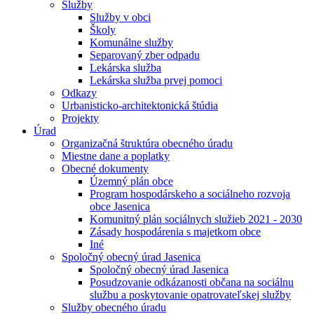
Služby
Služby v obci
Školy
Komunálne služby
Separovaný zber odpadu
Lekárska služba
Lekárska služba prvej pomoci
Odkazy
Urbanisticko-architektonická štúdia
Projekty
Úrad
Organizačná štruktúra obecného úradu
Miestne dane a poplatky
Obecné dokumenty
Územný plán obce
Program hospodárskeho a sociálneho rozvoja
obce Jasenica
Komunitný plán sociálnych služieb 2021 - 2030
Zásady hospodárenia s majetkom obce
Iné
Spoločný obecný úrad Jasenica
Spoločný obecný úrad Jasenica
Posudzovanie odkázanosti občana na sociálnu
službu a poskytovanie opatrovateľskej služby
Služby obecného úradu