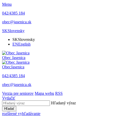
Menu
042/4385 184
obec@jasenica.sk
SK
Slovensky
SK
Slovensky
EN
English
Obec
Jasenica
Obec
Jasenica
042/4385 184
obec@jasenica.sk
Verzia pre seniorov
Mapa webu
RSS
Vytlačiť
Hľadaný výraz
Hľadať
rozšírené vyhľadávanie