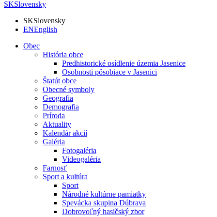
SK
Slovensky
SK
Slovensky
EN
English
Obec
História obce
Predhistorické osídlenie územia Jasenice
Osobnosti pôsobiace v Jasenici
Štatút obce
Obecné symboly
Geografia
Demografia
Príroda
Aktuality
Kalendár akcií
Galéria
Fotogaléria
Videogaléria
Farnosť
Sport a kultúra
Sport
Národné kultúrne pamiatky
Spevácka skupina Dúbrava
Dobrovoľný hasičský zbor