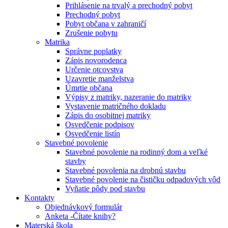
Prihlásenie na trvalý a prechodný pobyt
Prechodný pobyt
Pobyt občana v zahraničí
Zrušenie pobytu
Matrika
Správne poplatky
Zápis novorodenca
Určenie otcovstva
Uzavretie manželstva
Úmrtie občana
Výpisy z matriky, nazeranie do matriky
Vystavenie matričného dokladu
Zápis do osobitnej matriky
Osvedčenie podpisov
Osvedčenie listín
Stavebné povolenie
Stavebné povolenie na rodinný dom a veľké
stavby
Stavebné povolenia na drobnú stavbu
Stavebné povolenie na čističku odpadových vôd
Vyňatie pôdy pod stavbu
Kontakty
Objednávkový formulár
Anketa -Čítate knihy?
Materská škola