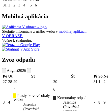
31
1
2
3
4
5
6
Mobilná aplikácia
Sledujte informácie z nášho webu v
mobilnej aplikácii -
V OBRAZE.
Voľne k stiahnutiu:
Zvoz odpadu
August
2026
Po
Ut
St
Št
Pi
So
Ne
27
28
29
30
31
1
2
5
6
Plasty, kovové obaly,
Komunálny odpad
VKM
3
4
Jasenica
7
8
9
Jasenica
(Považská
(Považská