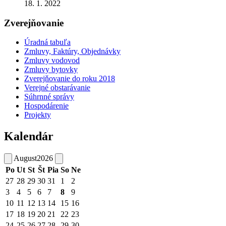
18. 1. 2022
Zverejňovanie
Úradná tabuľa
Zmluvy, Faktúry, Objednávky
Zmluvy vodovod
Zmluvy bytovky
Zverejňovanie do roku 2018
Verejné obstarávanie
Súhrnné správy
Hospodárenie
Projekty
Kalendár
August
2026
Po
Ut
St
Št
Pia
So
Ne
27
28
29
30
31
1
2
3
4
5
6
7
8
9
10
11
12
13
14
15
16
17
18
19
20
21
22
23
24
25
26
27
28
29
30