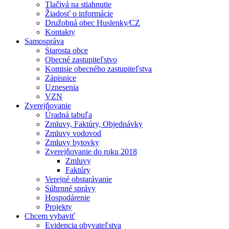
Tlačivá na stiahnutie
Žiadosť o informácie
Družobná obec Huslenky⁄CZ
Kontakty
Samospráva
Starosta obce
Obecné zastupiteľstvo
Komisie obecného zastupiteľstva
Zápisnice
Uznesenia
VZN
Zverejňovanie
Úradná tabuľa
Zmluvy, Faktúry, Objednávky
Zmluvy vodovod
Zmluvy bytovky
Zverejňovanie do roku 2018
Zmluvy
Faktúry
Verejné obstarávanie
Súhrnné správy
Hospodárenie
Projekty
Chcem vybaviť
Evidencia obyvateľstva