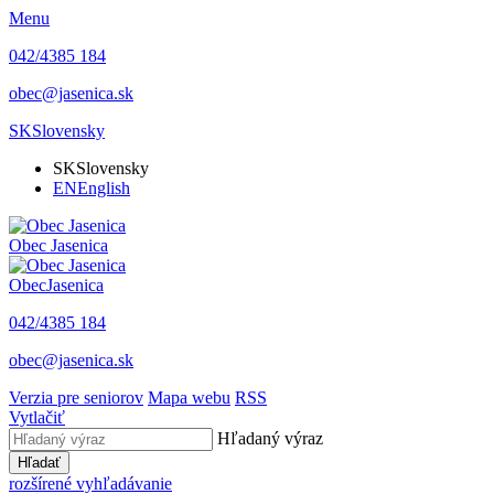
Menu
042/4385 184
obec@jasenica.sk
SK
Slovensky
SK
Slovensky
EN
English
Obec
Jasenica
Obec
Jasenica
042/4385 184
obec@jasenica.sk
Verzia pre seniorov
Mapa webu
RSS
Vytlačiť
Hľadaný výraz
Hľadať
rozšírené vyhľadávanie