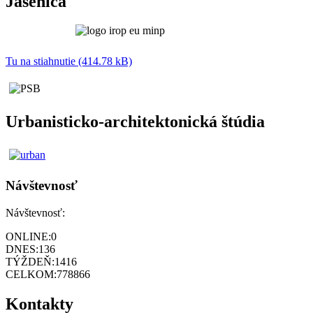
Jasenica
Tu na stiahnutie (414.78 kB)
Urbanisticko-architektonická štúdia
Návštevnosť
Návštevnosť:
ONLINE:
0
DNES:
136
TÝŽDEŇ:
1416
CELKOM:
778866
Kontakty